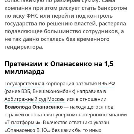
сопоставимую по размерам сумму. Сама
компания при этом рискует стать банкротом
по иску ФНС или перейти под контроль
государства по решению властей, растеряла
подавляющее большинство сотрудников, а
не так давно осталась без временного
гендиректора.
Претензии к Опанасенко на 1,5
миллиарда
Государственная
корпорация развития
ВЭБ.РФ
(ранее ВЭБ, Внешэкономбанк) направила в
Арбитражный суд Москвы
иск в отношении
Всеволода Опанасенко
— находящегося под
стражей основателя суперкомпьютерной компании
«
Т-платформы
». В качестве ответчика указан
«Опанасенко В. Ю.» без каких бы то иных