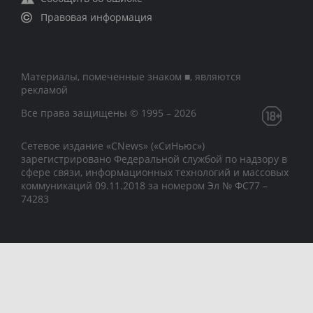
Правовая информация
Материалы, помеченные знаком ■, являются
рекламой
Все права защищены © 1995 – 2026
Сетевое издание «CNews» («СиНьюс»)
зарегистрировано Федеральной службой по надзору в
сфере связи, информационных технологий и массовых
коммуникаций 09.11.2018 за номером Эл № ФС77 –
74283