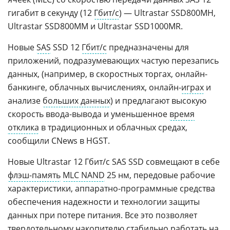
гигабит в секунду (12
Гбит/с
) — Ultrastar SSD800MH,
Ultrastar SSD800MM и Ultrastar SSD1000MR.
Новые
SAS
SSD 12
Гбит/с
предназначены для
приложений, подразумевающих частую перезапись
данных, (например, в скоростных торгах, онлайн-
банкинге, облачных вычислениях, онлайн-
играх
и
анализе
больших данных
) и предлагают высокую
скорость ввода-вывода и уменьшенное
время
отклика
в традиционных и облачных средах,
сообщили CNews в HGST.
Новые Ultrastar 12 Гбит/с SAS SSD совмещают в себе
флэш-память
MLC NAND
25 нм, передовые рабочие
характеристики, аппаратно-программные средства
обеспечения надежности и технологии защиты
данных при потере питания. Все это позволяет
твердотельному накопителю стабильно работать на