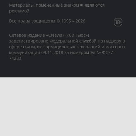
Материалы, помеченные знаком ■, являются
рекламой
Все права защищены © 1995 – 2026
Сетевое издание «CNews» («СиНьюс»)
зарегистрировано Федеральной службой по надзору в
сфере связи, информационных технологий и массовых
коммуникаций 09.11.2018 за номером Эл № ФС77 –
74283