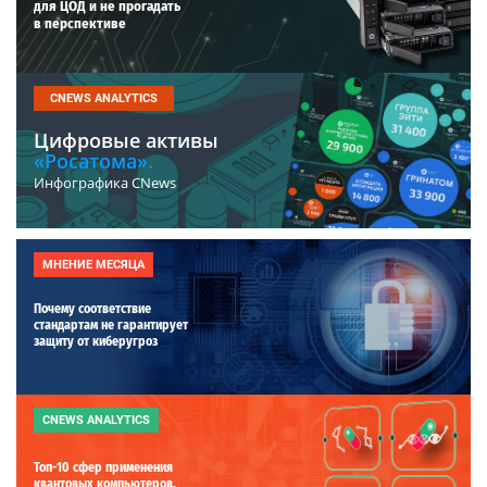
для ЦОД и не прогадать
в перспективе
CNEWS ANALYTICS
Цифровые активы
«Росатома».
Инфографика CNews
МНЕНИЕ МЕСЯЦА
Почему соответствие
стандартам не гарантирует
защиту от киберугроз
CNEWS ANALYTICS
Топ-10 сфер применения
квантовых компьютеров.