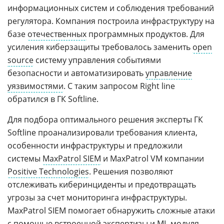
информационных систем и соблюдения требований
регулятора. Компания построила инфраструктуру на
базе
отечественных
программных продуктов. Для
усиления киберзащиты требовалось заменить
open
source
систему управления событиями
безопасности и автоматизировать
управление
уязвимостями
. С таким запросом Right line
обратился в ГК Softline.
Для подбора оптимального решения эксперты ГК
Softline проанализировали требования клиента,
особенности инфраструктуры и предложили
системы
MaxPatrol SIEM
и MaxPatrol VM компании
Positive Technologies
. Решения позволяют
отслеживать киберинциденты и предотвращать
угрозы за счет мониторинга инфраструктуры.
MaxPatrol SIEM помогает обнаружить сложные атаки
с помощью встроенной экспертизы и
ML-
модуля