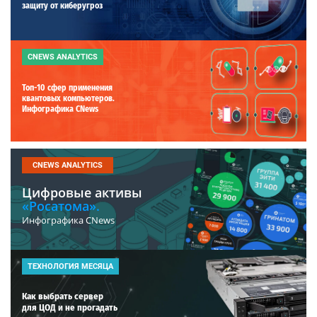
защиту от киберугроз
CNEWS ANALYTICS
Топ-10 сфер применения
квантовых компьютеров.
Инфографика CNews
CNEWS ANALYTICS
Цифровые активы
«Росатома».
Инфографика CNews
ТЕХНОЛОГИЯ МЕСЯЦА
Как выбрать сервер
для ЦОД и не прогадать