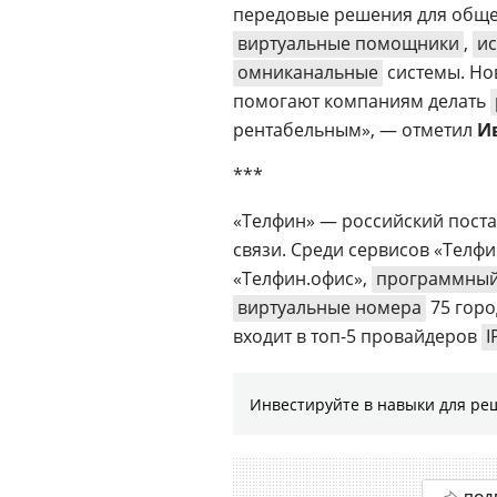
передовые решения для общен
виртуальные помощники
,
ис
омниканальные
системы. Но
помогают компаниям делать
рентабельным», — отметил
И
***
«Телфин» — российский пост
связи. Среди сервисов «Телф
«Телфин.офис»,
программный
виртуальные номера
75 горо
входит в топ-5 провайдеров
I
Инвестируйте в навыки для ре