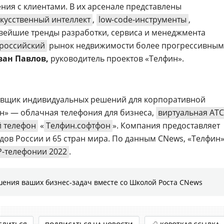
ия с клиентами. В их арсенале представлены
кусственный интеллект
,
low-code-инструменты
,
вейшие тренды разработки, сервиса и менеджмента
российский
рынок недвижимости более прогрессивным
ван Павлов,
руководитель проектов «Телфин».
авщик индивидуальных решений для корпоративной
ин» — облачная телефония для бизнеса,
виртуальная АТС
 телефон
«
Телфин.софтфон
». Компания предоставляет
дов России и 65 стран мира. По данным CNews, «Телфин
P-телефонии 2022
.
шения ваших бизнес-задач вместе со Школой Роста CNews