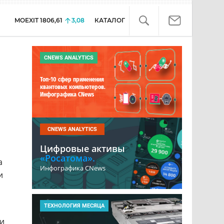
MOEXIT
1806,61
3,08
КАТАЛОГ
CNEWS ANALYTICS
Топ-10 сфер применения
квантовых компьютеров.
Инфографика CNews
CNEWS ANALYTICS
Цифровые активы
«Росатома».
а
Инфографика CNews
и
ТЕХНОЛОГИЯ МЕСЯЦА
ми