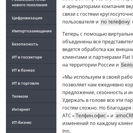
нового поколения
и арендаторами компания вед
связи с гостями круглосуточ
Цифровизация
пользователя и
по телефону
Импортозамещение
Теперь с помощью виртуальн
объединены все представител
Безопасность
ведется обработка как внешн
клиентами и партнерами Flat 
ИТ в госсекторе
на территории России и
Бело
ИТ в банках
«Мы используем в своей рабо
ИТ в торговле
позволяет нам ежедневно кор
предложение, сезонность и 
Телеком
Удержать в голове все эти п
гостям сложно. Но благодаря
Интернет
АТС «
Телфин.офис
» и
amoCR
ИТ-бизнес
изменений по каждому клиент
Inn.