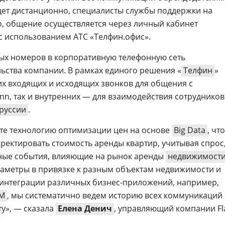
ет дистанционно, специалисты службы поддержки на
но, общение осуществляется через личный кабинет
с использованием АТС «Телфин.офис».
ых номеров в корпоративную телефонную сеть
ьства компании. В рамках единого решения «
Телфин
»
их входящих и исходящих звонков для общения с
Inn, так и внутренних — для взаимодействия сотрудников
руссии
.
те технологию оптимизации цен на основе
Big Data
, что
ректировать стоимость аренды квартир, учитывая спрос
иные события, влияющие на рынок аренды
недвижимост
араметры в привязке к разным объектам недвижимости и
 интеграции различных бизнес-приложений, например,
M
, мы систематично ведем историю всех коммуникаций
у», — сказала
Елена Денич
, управляющий компании Fl