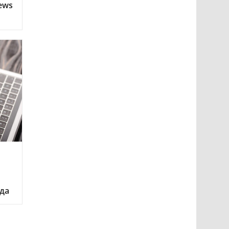
ews
ода