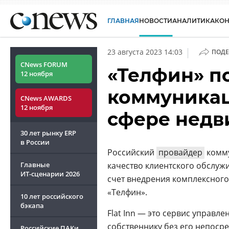
ГЛАВНАЯ
НОВОСТИ
АНАЛИТИКА
КО
|
23 августа 2023 14:03
ПОДЕ
CNews FORUM
«Телфин» п
12 ноября
коммуникац
CNews AWARDS
12 ноября
сфере нед
30 лет рынку ERP
в России
Российский
провайдер
комму
Главные
качество клиентского обслуж
ИТ-сценарии
2026
счет внедрения комплексного
«Телфин».
10 лет российского
бэкапа
Flat Inn — это сервис управ
собственнику без его непоср
Российские ПАКи