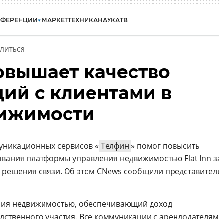
НФЕРЕНЦИИ
МАРКЕТ
ТЕХНИКА
НАУКА
ТВ
ЛИТЬСЯ
овышает качество
ий с клиентами в
вижимости
никационных сервисов «
Телфин
» помог повысить
ивания платформы управления недвижимостью Flat Inn з
 решения связи. Об этом CNews сообщили представител
ления недвижимостью, обеспечивающий доход
едственного участия. Все коммуникации с арендодателя