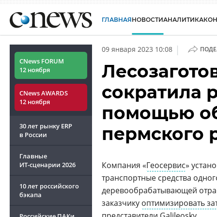
ГЛАВНАЯ
НОВОСТИ
АНАЛИТИКА
КО
|
09 января 2023 10:08
ПОДЕ
CNews FORUM
Лесозагото
12 ноября
сократила р
CNews AWARDS
12 ноября
помощью о
30 лет рынку ERP
пермского р
в России
Главные
Компания «
Геосервис
» устан
ИТ-сценарии
2026
транспортные средства одно
10 лет российского
деревообрабатывающей отрас
бэкапа
заказчику
оптимизировать за
представители Galileosky.
Российские ПАКи