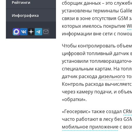
Рейтинги
сборщик данных – это служе
установлены терминалы Galile
Инфографика
связи в зоне отсутствия GSM 
которых имелось покрытие
Wi
информации вне сети с пом
Чтобы контролировать объем 
цифровой топливный датчик 
установили топливораздаточ
специальным картам. На топл
датчик расхода
дизельного
то
Контроль расхода вычисляет
через камеру подачи, и объ
«обратки».
«Геосервис» также создал
CRM
часто работают в лесу без GS
мобильное приложение
с воз