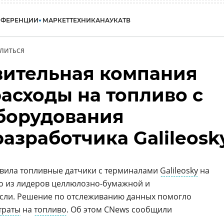
НФЕРЕНЦИИ
МАРКЕТ
ТЕХНИКА
НАУКА
ТВ
ЛИТЬСЯ
вительная компания
асходы на топливо с
борудования
азработчика Galileosk
овила топливные датчики с терминалами
Galileosky
на
го из лидеров целлюлозно-бумажной и
ли. Решение по отслеживанию данных помогло
траты
на
топливо
. Об этом CNews сообщили