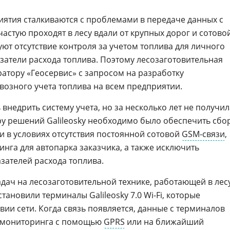
ятия сталкиваются с проблемами в передаче данных с
ачастую проходят в лесу вдали от крупных дорог и сотово
ют отсутствие контроля за учетом топлива для личного
атели расхода топлива. Поэтому лесозаготовительная
ратору «Геосервис» с запросом на разработку
возного учета топлива на всем предприятии.
внедрить систему учета, но за несколько лет не получил
ру решений Galileosky необходимо было обеспечить сбо
 в условиях отсутствия постоянной сотовой
GSM-связи
,
нга для автопарка заказчика, а также исключить
ателей расхода топлива.
дач на лесозаготовительной технике, работающей в лес
тановили терминалы Galileosky 7.0 Wi-Fi, которые
вии сети. Когда связь появляется, данные с терминалов
р мониторинга с помощью
GPRS
или на ближайший