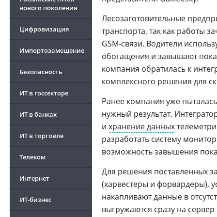
нового поколения
Лесозаготовительные предпри
Цифровизация
транспорта, так как работы з
GSM-связи. Водители использу
Импортозамещение
обогащения и завышают показ
компания обратилась к интег
Безопасность
комплексного решения для ск
ИТ в госсекторе
Ранее компания уже пыталась 
нужный результат. Интеграто
ИТ в банках
и
хранение данных
телеметрии
ИТ в торговле
разработать систему монитори
возможность завышения показ
Телеком
Для решения поставленных за
Интернет
(харвестеры и форвардеры), ус
накапливают данные в отсутст
ИТ-бизнес
выгружаются сразу на серве