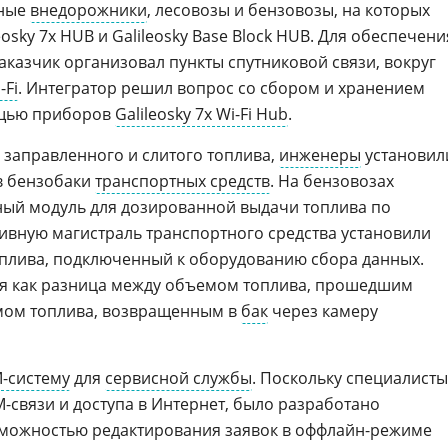
бные
внедорожники
, лесовозы и бензовозы, на которых
osky 7x HUB и Galileosky Base Block HUB. Для обеспечени
заказчик организовал пункты спутниковой связи, вокруг
-Fi
. Интегратор решил вопрос со сбором и хранением
ощью приборов
Galileosky 7x Wi-Fi Hub
.
заправленного и слитого топлива,
инженеры
установил
в бензобаки
транспортных средств
. На бензовозах
ный модуль для дозированной выдачи топлива по
ивную магистраль транспортного средства установили
плива, подключенный к оборудованию сбора данных.
ся как разница между объемом топлива, прошедшим
емом топлива, возвращенным в
бак
через камеру
-систему
для
сервисной службы
. Поскольку специалисты
M-связи и доступа в Интернет, было разработано
можностью редактирования заявок в оффлайн-режиме