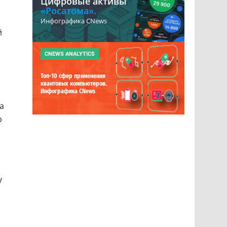
Цифровые активы
«Росатома».
Инфографика CNews
й
CNEWS ANALYTICS
Топ-10 сфер применения
квантовых компьютеров.
Инфографика CNews
а
р
у