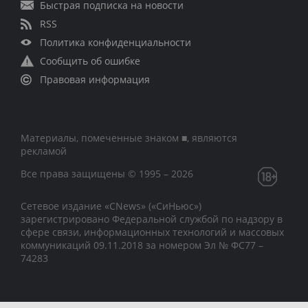
Быстрая подписка на новости
RSS
Политика конфиденциальности
Сообщить об ошибке
Правовая информация
Материалы, помеченные знаком ■, являются
рекламой
Все права защищены © 1995 – 2026
Сетевое издание «CNews» («СиНьюс»)
зарегистрировано Федеральной службой по надзору в
сфере связи, информационных технологий и массовых
коммуникаций 09.11.2018 за номером Эл № ФС77 –
74283