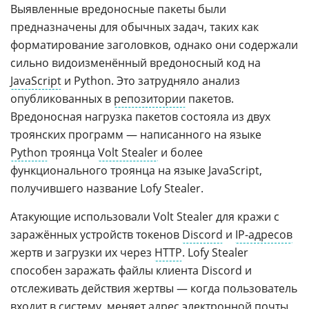
Выявленные вредоносные пакеты были
предназначены для обычных задач, таких как
форматирование заголовков, однако они содержали
сильно видоизменённый вредоносный код на
JavaScript
и Python. Это затрудняло анализ
опубликованных в
репозитории
пакетов.
Вредоносная нагрузка пакетов состояла из двух
троянских программ — написанного на языке
Python
троянца
Volt Stealer
и более
функционального троянца на языке JavaScript,
получившего название Lofy Stealer.
Атакующие использовали Volt Stealer для кражи с
заражённых устройств токенов
Discord
и
IP-адресов
жертв и загрузки их через
HTTP
. Lofy Stealer
способен заражать файлы клиента Discord и
отслеживать действия жертвы — когда пользователь
входит в систему, меняет адрес
электронной почты