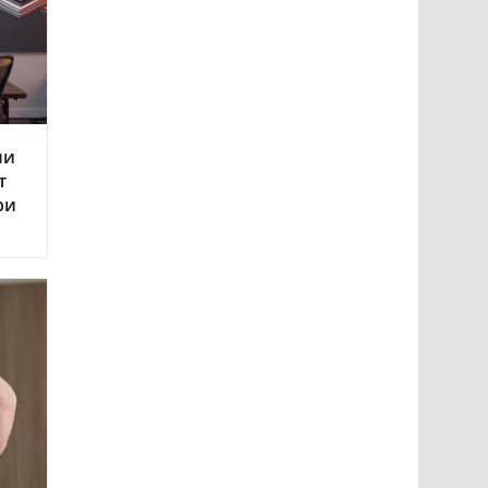
ли
т
ри