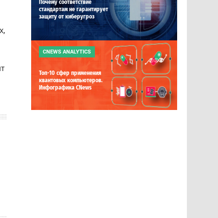
Почему соответствие
стандартам не гарантирует
защиту от киберугроз
х,
CNEWS ANALYTICS
ит
Топ-10 сфер применения
квантовых компьютеров.
Инфографика CNews