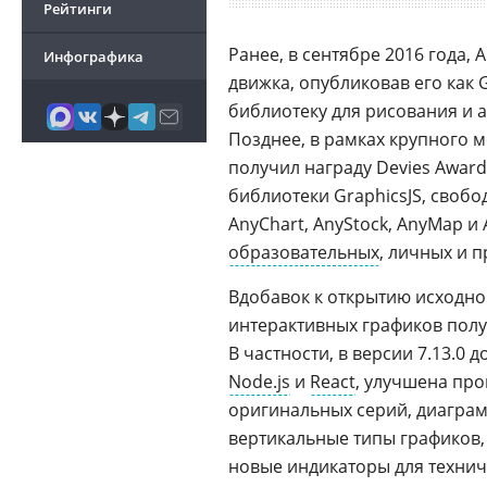
Рейтинги
Ранее, в сентябре 2016 года,
Инфографика
движка, опубликовав его как 
библиотеку для рисования и 
Позднее, в рамках крупного 
получил награду Devies Award 
библиотеки GraphicsJS, своб
AnyChart, AnyStock, AnyMap и
образовательных
, личных и 
Вдобавок к открытию исходно
интерактивных графиков пол
В частности, в версии 7.13.0
Node.js
и
React
, улучшена пр
оригинальных серий, диагр
вертикальные типы графиков,
новые индикаторы для техничес