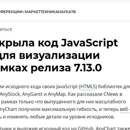
НФЕРЕНЦИИ
МАРКЕТ
ТЕХНИКА
НАУКА
ТВ
ИТЬСЯ
крыла код JavaScript
для визуализации
мках релиза 7.13.0
 исходного кода своих JavaScript (
HTML5
) библиотек дл
 AnyStock, AnyGantt и AnyMap. Как рассказали CNews в
в рамках только что выпущенного для них масштабного
AnyChart получили максимальную гибкость, и теперь
веб-
ь и изменять любые детали на уровне исходников.
тыми и выложив исходный код на
GitHub
, AnyChart такж