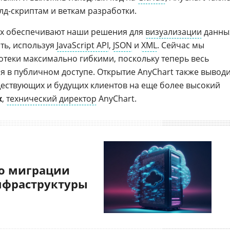
лд-скриптам и веткам разработки.
рых обеспечивают наши решения для
визуализации
данны
ть, используя
JavaScript API
,
JSON
и
XML
. Сейчас мы
теки максимально гибкими, поскольку теперь весь
я в публичном доступе. Открытие AnyChart также вывод
ществующих и будущих клиентов на еще более высокий
х
,
технический директор
AnyChart.
о миграции
нфраструктуры