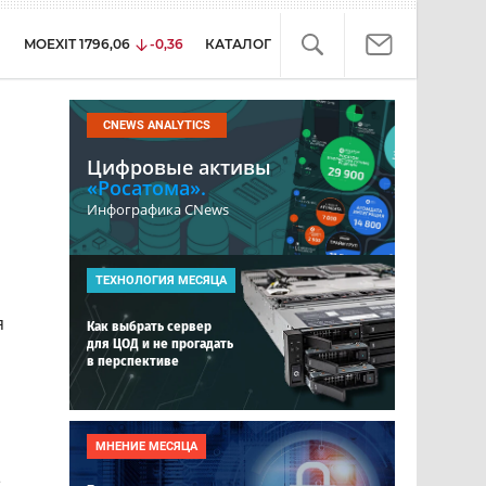
MOEXIT
1796,06
-0,36
КАТАЛОГ
CNEWS ANALYTICS
Цифровые активы
«Росатома».
Инфографика CNews
ТЕХНОЛОГИЯ МЕСЯЦА
я
Как выбрать сервер
для ЦОД и не прогадать
в перспективе
МНЕНИЕ МЕСЯЦА
е