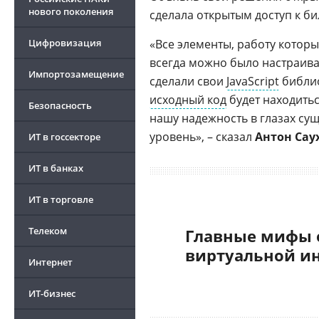
нового поколения
сделала открытым доступ к би
Цифровизация
«Все элементы, работу кото
всегда можно было настраива
Импортозамещение
сделали свои
JavaScript
библио
исходный код
будет находитьс
Безопасность
нашу надежность в глазах су
уровень», – сказал
Антон Сау
ИТ в госсекторе
ИТ в банках
ИТ в торговле
Телеком
Главные мифы 
виртуальной и
Интернет
ИТ-бизнес