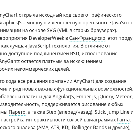
 AnyChart открыла исходный код своего графического
GraphicsJS – мощную и легковесную open-source JavaScrip
анимации на основе
SVG
(
VML
в старых
браузерах
).
мероприятия DeveloperWeek в
Сан-Франциско
, этот проду
как лучшая JavaScript технология. В отличие от
одно доступной под
лицензией BSD
, использование
 AnyGantt остается платным за исключением
прочих некоммерческих целей.
го кода все решения компании AnyChart для создания
учили ряд новых важных функциональных возможностей
 добавлены плагины для
AngularJS
, Ember.js,
jQuery
, Meteor,
оизводительность, поддерживается рисование любых
аммы
Парето
, а также Step (вперед/назад), Stick, Jump Line 
 настройка интерактивности связей в диаграммах
Ганта
,
кого анализа (AMA, ATR, KDJ, Bollinger Bands и другие),