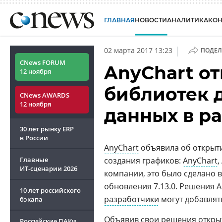
ГЛАВНАЯ
НОВОСТИ
АНАЛИТИКА
КО
|
02 марта 2017 13:23
ПОДЕЛ
CNews FORUM
AnyChart от
12 ноября
библиотек 
CNews AWARDS
12 ноября
данных в ра
30 лет рынку ERP
в России
AnyChart
объявила об открытии
Главные
создания графиков:
AnyChart
,
ИТ-сценарии
2026
компании, это было сделано 
обновления 7.13.0. Решения 
10 лет российского
разработчики
могут добавлят
бэкапа
Объявив свои решения откры
Российские ПАКи