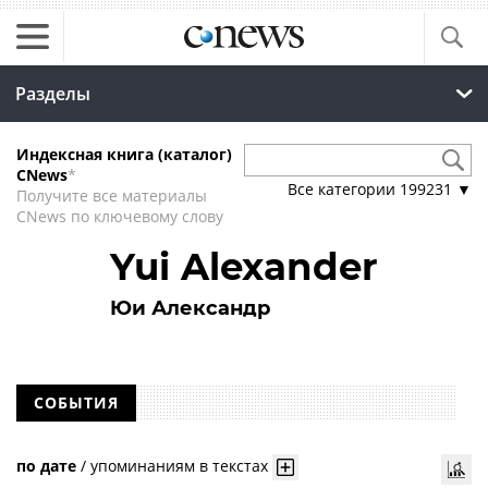
Разделы
Индексная книга (каталог)
CNews
*
Все категории
199231
▼
Получите все материалы
CNews по ключевому слову
Yui Alexander
Юи Александр
СОБЫТИЯ
по дате
/
упоминаниям в текстах