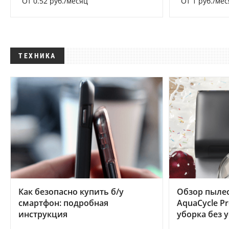
От 0.52 руб./месяц
От 1 руб./мес
ТЕХНИКА
Как безопасно купить б/у
Обзор пылес
смартфон: подробная
AquaCycle Pr
инструкция
уборка без 