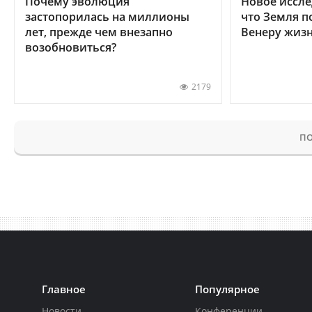
Почему эволюция
Новое иссле
застопорилась на миллионы
что Земля п
лет, прежде чем внезапно
Венеру жиз
возобновиться?
2179
ПО
Главное
Популярное
Новости
Конференции