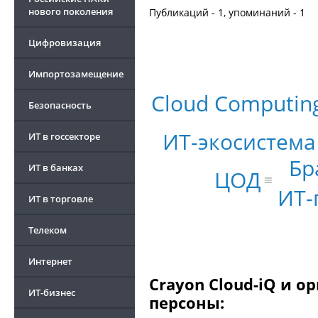
нового поколения
Публикаций - 1, упоминаний - 1
Цифровизация
Импортозамещение
Cloud Computin
Безопасность
ИТ-экосистема
ИТ в госсекторе
Бр
ИТ в банках
ЦОД
ИТ-
ИТ в торговле
Телеком
Интернет
Crayon Cloud-iQ и о
ИТ-бизнес
персоны: