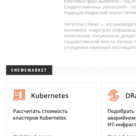
Ключевых фраз выявлено - 146269
Создано именных указателей - 19
Редакция Индексной книги CNews
Читатели CNews — это руководит
экономики: индустрии информаци
технические специалисты депар
государственной власти, банков,
сотрудники компаний-поставщико
CNEWSMARKET
Kubernetes
DR
Рассчитать стоимость
Подобрать 
кластеров Kubernetes
аварийном
ИТ-инфрас