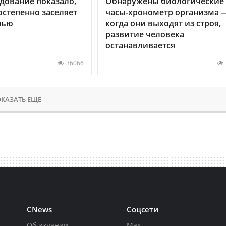
дование показало,
Обнаружены биологические
остепенно заселяет
часы-хронометр организма 
нью
когда они выходят из строя,
развитие человека
останавливается
36066
КАЗАТЬ ЕЩЕ
CNews
Соцсети
Об издании
Max