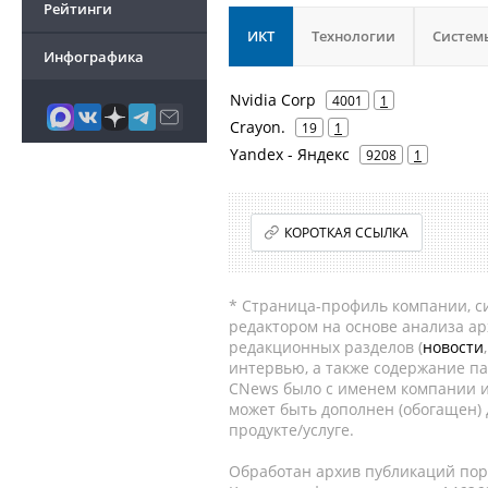
Рейтинги
ИКТ
Технологии
Систем
Инфографика
Nvidia Corp
4001
1
Crayon.
19
1
Yandex - Яндекс
9208
1
КОРОТКАЯ ССЫЛКА
* Страница-профиль компании, сис
редактором на основе анализа а
редакционных разделов (
новости
интервью, а также содержание па
CNews было с именем компании и
может быть дополнен (обогащен)
продукте/услуге.
Обработан архив публикаций порт