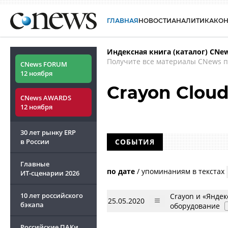
ГЛАВНАЯ
НОВОСТИ
АНАЛИТИКА
КО
Индексная книга (каталог) CNe
Получите все материалы CNews п
CNews FORUM
12 ноября
Crayon Cloud
CNews AWARDS
12 ноября
30 лет рынку ERP
в России
СОБЫТИЯ
Главные
по дате
/
упоминаниям в текстах
ИТ-сценарии
2026
10 лет российского
Crayon и «Яндек
25.05.2020
бэкапа
оборудование
Российские ПАКи