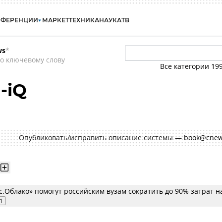
НФЕРЕНЦИИ
МАРКЕТ
ТЕХНИКА
НАУКА
ТВ
ws
*
о ключевому слову
Все категории
19
-iQ
Опубликовать/исправить описание системы —
book@cnew
с.Облако» помогут российским вузам сократить до 90% затрат н
1