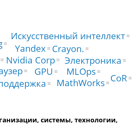
Искусственный интеллект
g
Yandex
Crayon.
Nvidia Corp
Электроника
аузер
MLOps
GPU
CoR
MathWorks
поддержка
рганизации, системы, технологии,