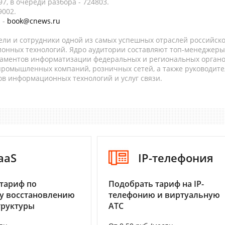
7, в очереди разбора - 724803.
9002.
 -
book@cnews.ru
ели и сотрудники одной из самых успешных отраслей российск
онных технологий. Ядро аудитории составляют топ-менеджеры
таментов информатизации федеральных и региональных орган
 промышленных компаний, розничных сетей, а также руководите
в информационных технологий и услуг связи.
aaS
IP-телефония
тариф по
Подобрать тариф на IP-
у восстановлению
телефонию и виртуальную
труктуры
АТС