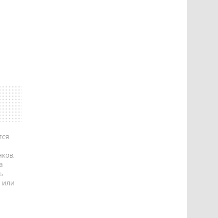
тся
ков,
а
ь
 или