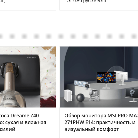
яц
От 0.50 руб./месяц
оса Dreame Z40
Обзор монитора MSI PRO MA
o: сухая и влажная
271PHW E14: практичность и
усилий
визуальный комфорт