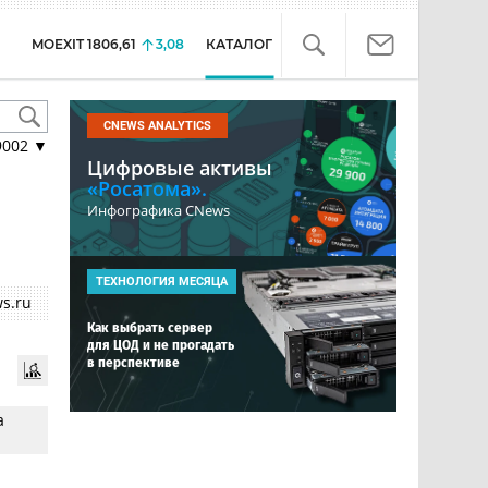
MOEXIT
1806,61
3,08
КАТАЛОГ
CNEWS ANALYTICS
9002
▼
Цифровые активы
«Росатома».
Инфографика CNews
ТЕХНОЛОГИЯ МЕСЯЦА
s.ru
Как выбрать сервер
для ЦОД и не прогадать
в перспективе
а