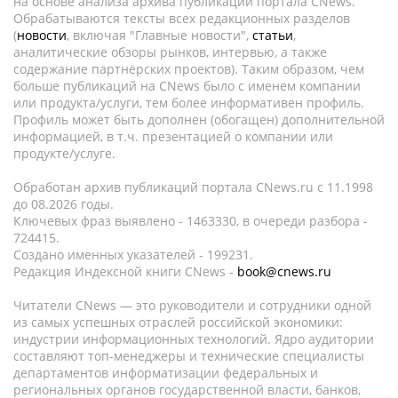
на основе анализа архива публикаций портала CNews.
Обрабатываются тексты всех редакционных разделов
(
новости
, включая "Главные новости",
статьи
,
аналитические обзоры рынков, интервью, а также
содержание партнёрских проектов). Таким образом, чем
больше публикаций на CNews было с именем компании
или продукта/услуги, тем более информативен профиль.
Профиль может быть дополнен (обогащен) дополнительной
информацией, в т.ч. презентацией о компании или
продукте/услуге.
Обработан архив публикаций портала CNews.ru c 11.1998
до 08.2026 годы.
Ключевых фраз выявлено - 1463330, в очереди разбора -
724415.
Создано именных указателей - 199231.
Редакция Индексной книги CNews -
book@cnews.ru
Читатели CNews — это руководители и сотрудники одной
из самых успешных отраслей российской экономики:
индустрии информационных технологий. Ядро аудитории
составляют топ-менеджеры и технические специалисты
департаментов информатизации федеральных и
региональных органов государственной власти, банков,