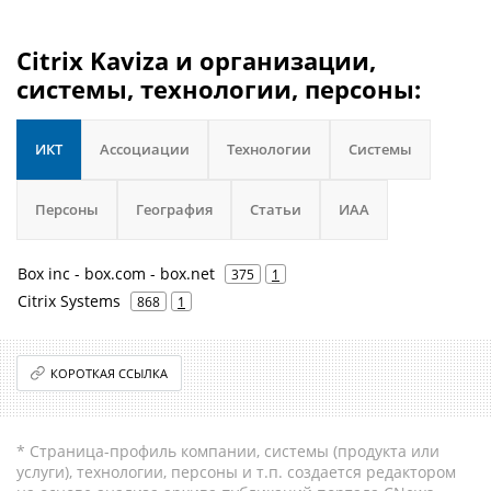
Citrix Kaviza и организации,
системы, технологии, персоны:
ИКТ
Ассоциации
Технологии
Системы
Персоны
География
Статьи
ИАА
Box inc - box.com - box.net
375
1
Citrix Systems
868
1
КОРОТКАЯ ССЫЛКА
* Страница-профиль компании, системы (продукта или
услуги), технологии, персоны и т.п. создается редактором