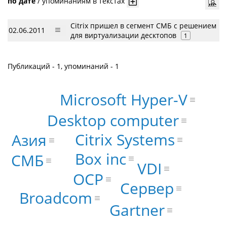
по дате
/
упоминаниям в текстах
Citrix пришел в сегмент СМБ с решением
02.06.2011
для виртуализации десктопов
1
Публикаций - 1, упоминаний - 1
Microsoft Hyper-V
Desktop computer
Citrix Systems
Азия
Box inc
СМБ
VDI
OCP
Сервер
Broadcom
Gartner