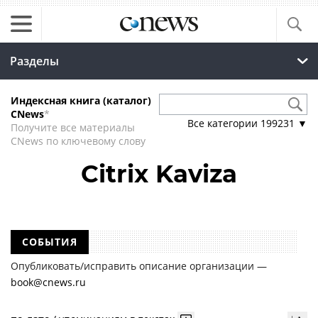
Разделы
Индексная книга (каталог)
CNews
*
Все категории
199231
▼
Получите все материалы
CNews по ключевому слову
Citrix Kaviza
СОБЫТИЯ
Опубликовать/исправить описание организации —
book@cnews.ru