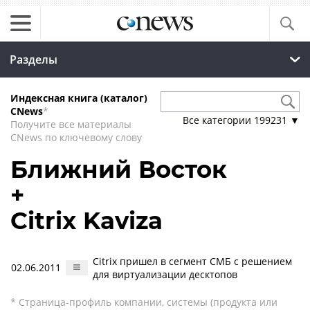
Разделы
Индексная книга (каталог)
CNews
*
Все категории
199231
▼
Получите все материалы
CNews по ключевому слову
Ближний Восток
+
Citrix Kaviza
Citrix пришел в сегмент СМБ с решением
02.06.2011
для виртуализации десктопов
* Страница-профиль компании, системы (продукта или