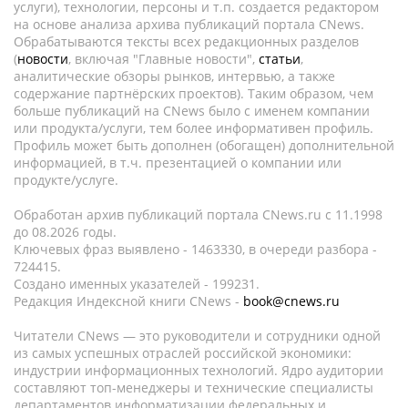
услуги), технологии, персоны и т.п. создается редактором
на основе анализа архива публикаций портала CNews.
Обрабатываются тексты всех редакционных разделов
(
новости
, включая "Главные новости",
статьи
,
аналитические обзоры рынков, интервью, а также
содержание партнёрских проектов). Таким образом, чем
больше публикаций на CNews было с именем компании
или продукта/услуги, тем более информативен профиль.
Профиль может быть дополнен (обогащен) дополнительной
информацией, в т.ч. презентацией о компании или
продукте/услуге.
Обработан архив публикаций портала CNews.ru c 11.1998
до 08.2026 годы.
Ключевых фраз выявлено - 1463330, в очереди разбора -
724415.
Создано именных указателей - 199231.
Редакция Индексной книги CNews -
book@cnews.ru
Читатели CNews — это руководители и сотрудники одной
из самых успешных отраслей российской экономики:
индустрии информационных технологий. Ядро аудитории
составляют топ-менеджеры и технические специалисты
департаментов информатизации федеральных и