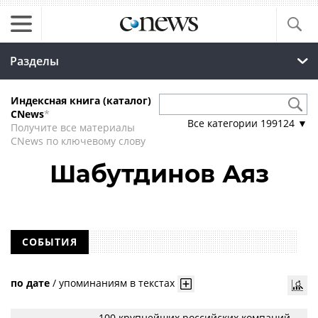
Разделы
Индексная книга (каталог)
CNews
*
Все категории
199124
▼
Получите все материалы
CNews по ключевому слову
Шабутдинов Аяз
СОБЫТИЯ
по дате
/
упоминаниям в текстах
100 крупнейших российских компаний