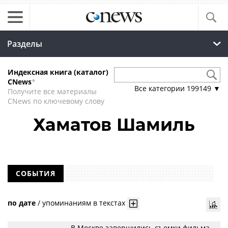
Разделы
Индексная книга (каталог)
CNews
*
Все категории
199149
▼
Получите все материалы
CNews по ключевому слову
Хаматов Шамиль
СОБЫТИЯ
по дате
/
упоминаниям в текстах
В Москве завершились съемки фильма