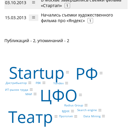
03.10.2013
«Стартап»
1
Начались съемки художественного
15.03.2013
фильма про «Яндекс»
1
Публикаций - 2, упоминаний - 2
Startup
РФ
РВК
Дистрибьютор
Yandex
ЦФО
ИТ-рынок труда
МАИ
Radius Group
Театр
Search engine
ВДНХ
Data Mining
Прототип