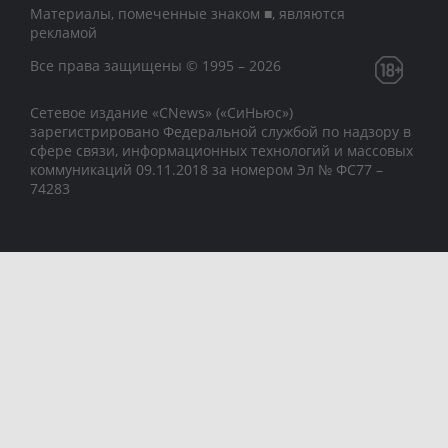
Материалы, помеченные знаком ■, являются
рекламой
Все права защищены © 1995 – 2026
Сетевое издание «CNews» («СиНьюс»)
зарегистрировано Федеральной службой по надзору в
сфере связи, информационных технологий и массовых
коммуникаций 09.11.2018 за номером Эл № ФС77 –
74283