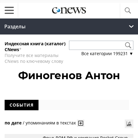
Разделы
Индексная книга (каталог)
CNews
*
Все категории
199231
▼
Получите все материалы
CNews по ключевому слову
Финогенов Антон
СОБЫТИЯ
по дате
/
упоминаниям в текстах
Фонд ДОМ.РФ и компания Rocket Group