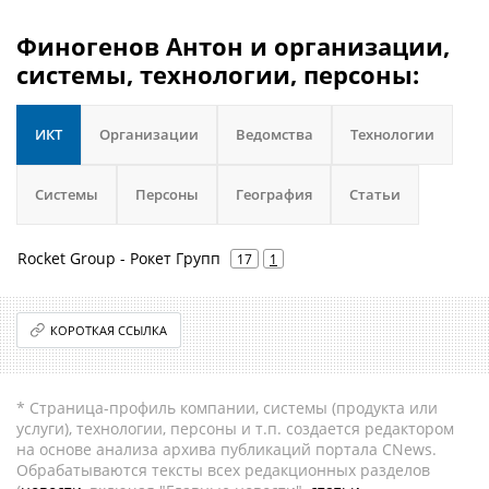
Финогенов Антон и организации,
системы, технологии, персоны:
ИКТ
Организации
Ведомства
Технологии
Системы
Персоны
География
Статьи
Rocket Group - Рокет Групп
17
1
КОРОТКАЯ ССЫЛКА
* Страница-профиль компании, системы (продукта или
услуги), технологии, персоны и т.п. создается редактором
на основе анализа архива публикаций портала CNews.
Обрабатываются тексты всех редакционных разделов