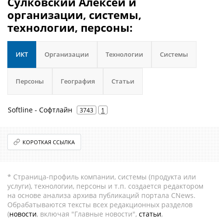
Сулковский Алексей и
организации, системы,
технологии, персоны:
ИКТ
Организации
Технологии
Системы
Персоны
География
Статьи
Softline - Софтлайн
3743
1
КОРОТКАЯ ССЫЛКА
* Страница-профиль компании, системы (продукта или
услуги), технологии, персоны и т.п. создается редактором
на основе анализа архива публикаций портала CNews.
Обрабатываются тексты всех редакционных разделов
(
новости
, включая "Главные новости",
статьи
,