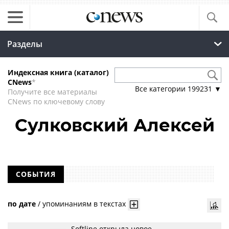
Разделы
Индексная книга (каталог)
CNews
*
Все категории
199231
▼
Получите все материалы
CNews по ключевому слову
Сулковский Алексей
СОБЫТИЯ
по дате
/
упоминаниям в текстах
Softline открыла новое