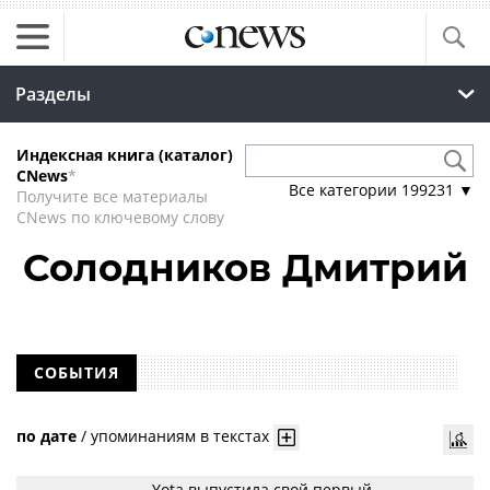
Разделы
Индексная книга (каталог)
CNews
*
Все категории
199231
▼
Получите все материалы
CNews по ключевому слову
Солодников Дмитрий
СОБЫТИЯ
по дате
/
упоминаниям в текстах
Yota выпустила свой первый