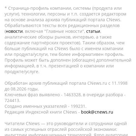
* Страница-профиль компании, системы (продукта или
услуги), технологии, персоны и т.п. создается редактором
на основе анализа архива публикаций портала CNews.
Обрабатываются тексты всех редакционных разделов
(
новости
, включая "Главные новости",
статьи
,
аналитические обзоры рынков, интервью, а также
содержание партнёрских проектов). Таким образом, чем
больше публикаций на CNews было с именем компании
или продукта/услуги, тем более информативен профиль.
Профиль может быть дополнен (обогащен) дополнительной
информацией, в т.ч. презентацией о компании или
продукте/услуге.
Обработан архив публикаций портала CNews.ru c 11.1998
до 08.2026 годы.
Ключевых фраз выявлено - 1463328, в очереди разбора -
724413.
Создано именных указателей - 199231.
Редакция Индексной книги CNews -
book@cnews.ru
Читатели CNews — это руководители и сотрудники одной
из самых успешных отраслей российской экономики:
индустрии информационных технологий. Ядро аудитории