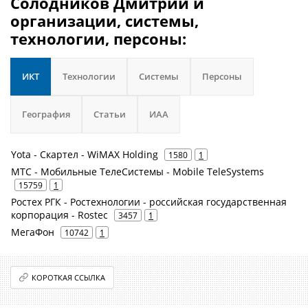
Солодников Дмитрий и
организации, системы,
технологии, персоны:
ИКТ
Технологии
Системы
Персоны
География
Статьи
ИАА
Yota - Скартел - WiMAX Holding
1580
1
МТС - Мобильные ТелеСистемы - Mobile TeleSystems
15759
1
Ростех РГК - Ростехнологии - российская государственная
корпорация - Rostec
3457
1
МегаФон
10742
1
КОРОТКАЯ ССЫЛКА