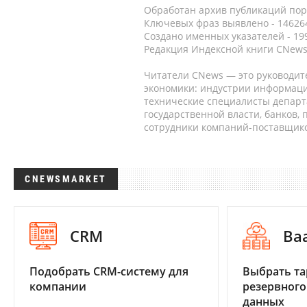
Обработан архив публикаций порт
Ключевых фраз выявлено - 146264
Создано именных указателей - 19
Редакция Индексной книги CNews
Читатели CNews — это руководит
экономики: индустрии информаци
технические специалисты депар
государственной власти, банков,
сотрудники компаний-поставщико
CNEWSMARKET
CRM
Ba
Подобрать CRM-систему для
Выбрать та
компании
резервного
данных