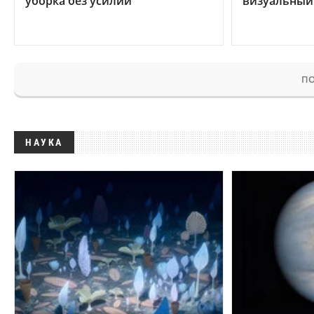
уборка без усилий
визуальный
ПО
НАУКА