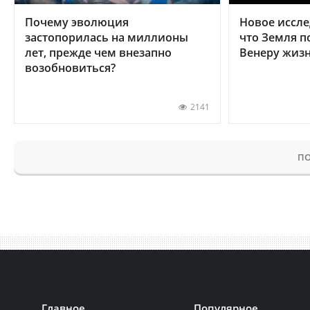
Почему эволюция
Новое иссле
застопорилась на миллионы
что Земля п
лет, прежде чем внезапно
Венеру жиз
возобновиться?
2141
ПО
Главное
Популярное