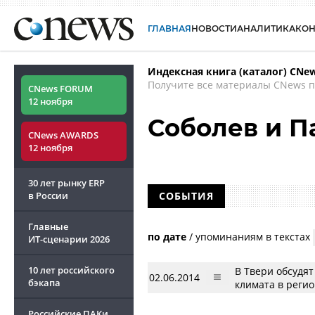
ГЛАВНАЯ
НОВОСТИ
АНАЛИТИКА
КО
Индексная книга (каталог) CNe
Получите все материалы CNews п
CNews FORUM
12 ноября
Соболев и 
CNews AWARDS
12 ноября
30 лет рынку ERP
в России
СОБЫТИЯ
Главные
по дате
/
упоминаниям в текстах
ИТ-сценарии
2026
10 лет российского
В Твери обсудя
02.06.2014
бэкапа
климата в реги
Российские ПАКи