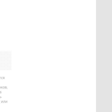
тся
ков,
а
ь
 или