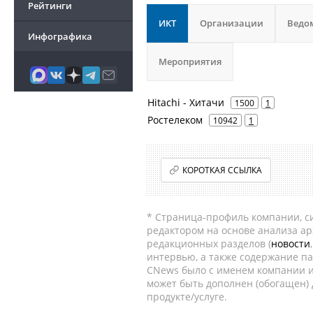
Рейтинги
ИКТ
Организации
Ведо
Инфографика
Мероприятия
Hitachi - Хитачи
1500
1
Ростелеком
10942
1
КОРОТКАЯ ССЫЛКА
* Страница-профиль компании, сис
редактором на основе анализа а
редакционных разделов (
новости
интервью, а также содержание па
CNews было с именем компании и
может быть дополнен (обогащен)
продукте/услуге.