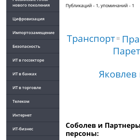
нового поколения
Публикаций - 1, упоминаний - 1
Цифровизация
Импортозамещение
Транспорт
Пра
Безопасность
Парет
ИТ в госсекторе
Яковлев
ИТ в банках
ИТ в торговле
Телеком
Интернет
Соболев и Партнеры
ИТ-бизнес
персоны: