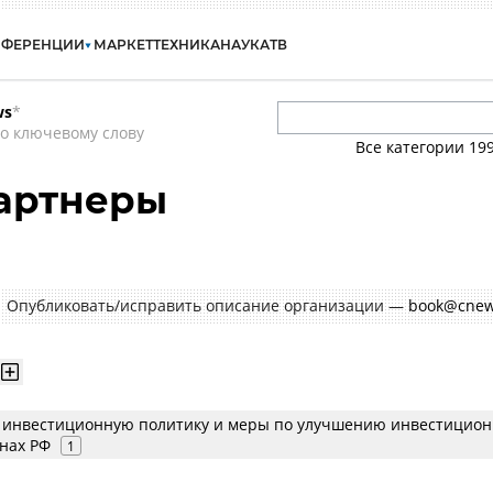
НФЕРЕНЦИИ
МАРКЕТ
ТЕХНИКА
НАУКА
ТВ
ws
*
о ключевому слову
Все категории
19
Партнеры
Опубликовать/исправить описание организации —
book@cnew
т инвестиционную политику и меры по улучшению инвестицион
онах РФ
1