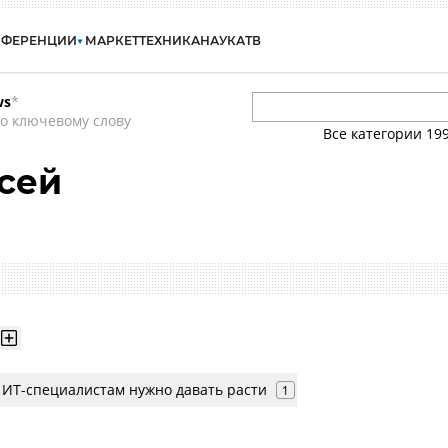
НФЕРЕНЦИИ
МАРКЕТ
ТЕХНИКА
НАУКА
ТВ
ws
*
о ключевому слову
Все категории
19
сей
: ИТ-специалистам нужно давать расти
1