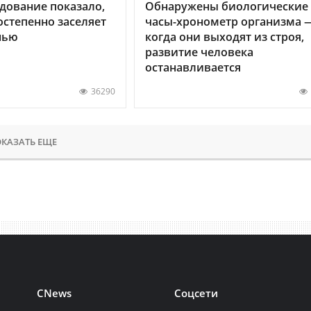
дование показало,
Обнаружены биологические
остепенно заселяет
часы-хронометр организма 
нью
когда они выходят из строя,
развитие человека
останавливается
36290
КАЗАТЬ ЕЩЕ
CNews
Соцсети