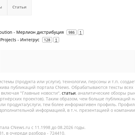
ы
Статьи
ribution - Мерлион дистрибуция
986
1
 Projects - Интегрус
128
1
темы (продукта или услуги), технологии, персоны и т.п. создае
рхива публикаций портала CNews. Обрабатываются тексты всех
, включая "Главные новости",
статьи
, аналитические обзоры рын
ртнёрских проектов). Таким образом, чем больше публикаций н
ли продукта/услуги, тем более информативен профиль. Профил
 дополнительной информацией, в т.ч. презентацией о компании
ала CNews.ru c 11.1998 до 08.2026 годы.
1, в очереди разбора - 724410.