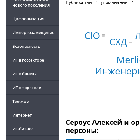
Публикаций - 1, упоминаний - 1
нового поколения
Цифровизация
CIO
Импортозамещение
СХД
Безопасность
Merli
ИТ в госсекторе
Инженер
ИТ в банках
ИТ в торговле
Телеком
Интернет
Сероус Алексей и о
персоны:
ИТ-бизнес