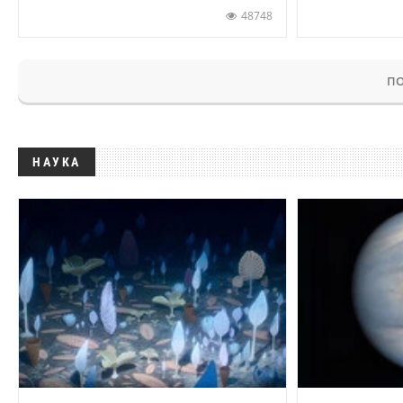
48748
ПО
НАУКА