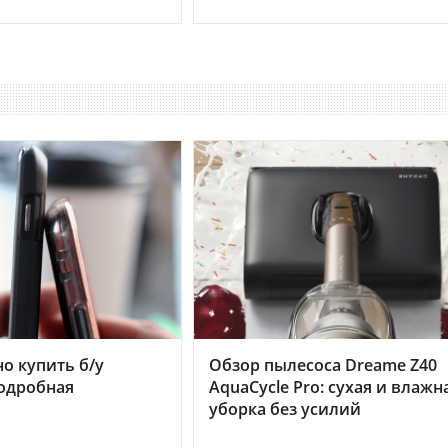
но купить б/у
Обзор пылесоса Dreame Z40
подробная
AquaCycle Pro: сухая и влажн
уборка без усилий