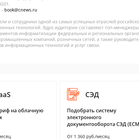
9201.
 -
book@cnews.ru
ели и сотрудники одной из самых успешных отраслей российск
онных технологий. Ядро аудитории составляют топ-менеджеры
таментов информатизации федеральных и региональных орган
 промышленных компаний, розничных сетей, а также руководите
в информационных технологий и услуг связи.
aaS
СЭД
риф на облачную
Подобрать систему
х
электронного
документооборота СЭД (ECM
месяц
От 1 360 руб./месяц