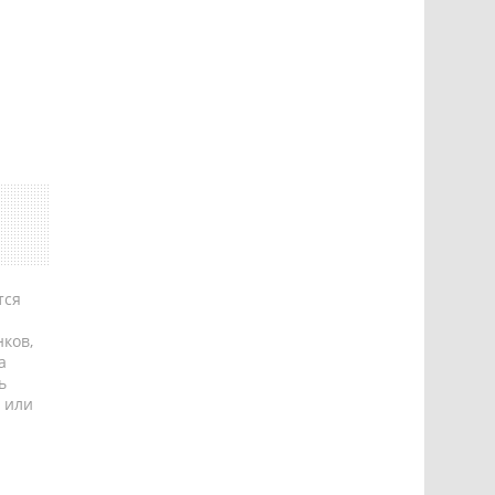
тся
ков,
а
ь
 или