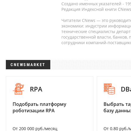
Создано именных указателей - 19
Редакция Индексной книги CNews
Читатели CNews — это руководит
экономики: индустрии информаци
технические специалисты депар
государственной власти, банков,
сотрудники компаний-поставщико
CNEWSMARKET
RPA
DB
Подобрать платформу
Выбрать та
роботизации RPA
базу данны
От 200 000 руб./месяц
От 0.80 руб./