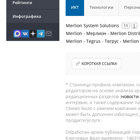
Рейтинги
ИКТ
Технологии
Персон
Инфографика
Merlion System Solutions
11
1
Merlion - Мерлион - Merlion Dist
Merlion - Tegrus - Тегрус - Merlion
КОРОТКАЯ ССЫЛКА
* Страница-профиль компании, сис
редактором на основе анализа а
редакционных разделов (
новости
интервью, а также содержание па
CNews было с именем компании и
может быть дополнен (обогащен)
продукте/услуге.
Обработан архив публикаций порт
Ключевых фраз выявлено - 146318