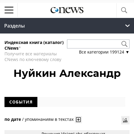
Разделы
Индексная книга (каталог)
CNews
*
Все категории
199124
▼
Получите все материалы
CNews по ключевому слову
Нуйкин Александр
СОБЫТИЯ
по дате
/
упоминаниям в текстах
Решения VisionLabs обеспечат