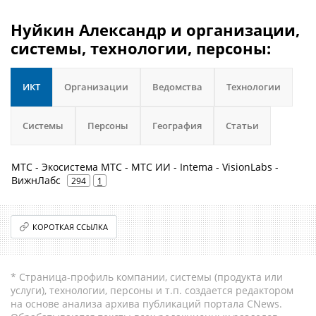
Нуйкин Александр и организации,
системы, технологии, персоны:
ИКТ
Организации
Ведомства
Технологии
Системы
Персоны
География
Статьи
МТС - Экосистема МТС - МТС ИИ - Intema - VisionLabs -
ВижнЛабс
294
1
КОРОТКАЯ ССЫЛКА
* Страница-профиль компании, системы (продукта или
услуги), технологии, персоны и т.п. создается редактором
на основе анализа архива публикаций портала CNews.