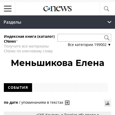
Разделы
Индексная книга (каталог)
CNews
*
Все категории
199002
▼
Получите все материалы
CNews по ключевому слову
Меньшикова Елена
СОБЫТИЯ
по дате
/
упоминаниям в текстах
«СКБ Контур» и Treolan объявили о