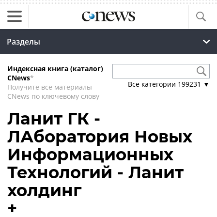
Разделы
Индексная книга (каталог)
CNews
*
Все категории
199231
▼
Получите все материалы
CNews по ключевому слову
Ланит ГК -
ЛАборатория Новых
Информационных
Технологий - Ланит
холдинг
+