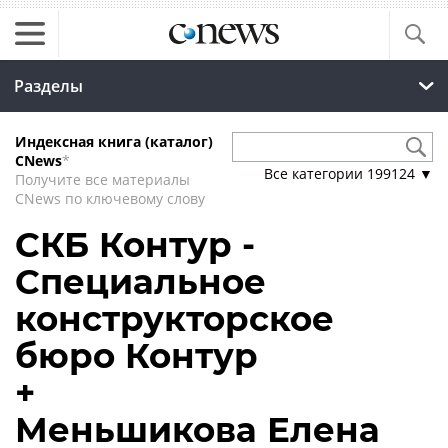
Разделы
Индексная книга (каталог)
CNews
*
Все категории
199124
▼
Получите все материалы
CNews по ключевому слову
СКБ Контур -
Специальное
конструкторское
бюро Контур
+
Меньшикова Елена