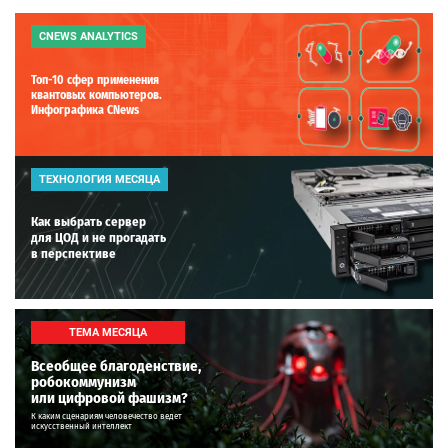
CNEWS ANALYTICS
Топ-10 сфер применения
квантовых компьютеров.
Инфографика CNews
ТЕХНОЛОГИЯ МЕСЯЦА
Как выбрать сервер
для ЦОД и не прогадать
в перспективе
ТЕМА МЕСЯЦА
Всеобщее благоденствие,
робокоммунизм
или цифровой фашизм?
К каким сценариям человечество ведет
искусственный интеллект