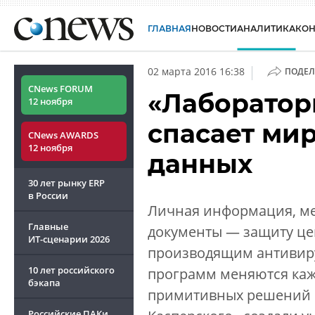
ГЛАВНАЯ
НОВОСТИ
АНАЛИТИКА
КО
|
02 марта 2016 16:38
ПОДЕЛ
CNews FORUM
«Лаборатор
12 ноября
спасает ми
CNews AWARDS
12 ноября
данных
30 лет рынку ERP
в России
Личная информация, ме
Главные
документы — защиту це
ИТ-сценарии
2026
производящим антивиру
10 лет российского
программ меняются каж
бэкапа
примитивных решений 
Российские ПАКи