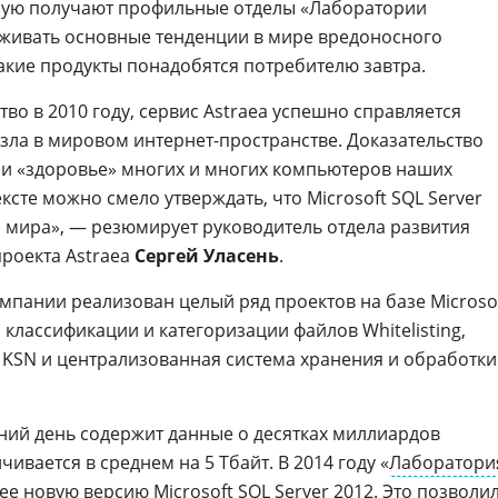
орую получают профильные отделы «Лаборатории
еживать основные тенденции в мире вредоносного
какие продукты понадобятся потребителю завтра.
тво в 2010 году, сервис Astraea успешно справляется
зла в мировом интернет-пространстве. Доказательство
 и «здоровье» многих и многих компьютеров наших
ксте можно смело утверждать, что Microsoft SQL Server
я мира», — резюмирует руководитель отдела развития
роекта Astraea
Сергей Уласень
.
мпании реализован целый ряд проектов на базе Microso
а классификации и категоризации файлов Whitelisting,
 KSN и централизованная система хранения и обработки
ний день содержит данные о десятках миллиардов
ивается в среднем на 5 Тбайт. В 2014 году «
Лаборатори
ее новую версию Microsoft SQL Server 2012. Это позволи