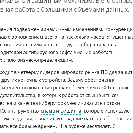
уникальный защитный механизм. В его основе
ивная работа с большими объемами данных.
чения подвержен динамичным изменениям. Конкуренц
дав с обновлением всего на несколько часов. Упущенны
вования того или иного продукта оборачиваются
водителей антивирусного софта умение работать
 стало бизнес-определяющим.
ходит в четверку лидеров мирового рынка ПО для защи
 других конечных устройств. Задачу обеспечения
и клиентов компания решает более чем в 200 странах
едставительства, в которых работают свыше 3 тысяч
ества и качества киберугроз увеличивались потоки
О, инструментах
спама
и
фишинга
, которые используют
 этих сведений, а значит, и создание пакетов обновлений
мать все больше времени. На рубеже десятилетий