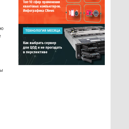
Топ-10 сфер применения
квантовых компьютеров.
Инфографика CNews
ию
ТЕХНОЛОГИЯ МЕСЯЦА
е
Как выбрать сервер
для ЦОД и не прогадать
в перспективе
ты