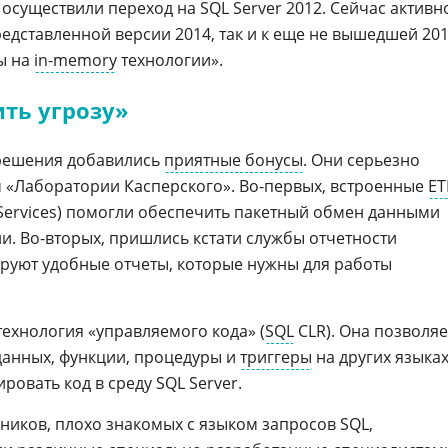
ы осуществили переход на SQL Server 2012. Сейчас активн
едставленной версии 2014, так и к еще не вышедшей 201
ы на
in-memory
технологии».
ить угрозу»
решения добавились
приятные бонусы
. Они серьезно
 «Лаборатории Касперского». Во-первых, встроенные
ET
n Services) помогли обеспечить пакетный обмен данными
и. Во-вторых, пришлись кстати службы отчетности
мируют удобные отчеты, которые нужны для работы
технология «управляемого кода» (
SQL
CLR). Она позволяе
данных, функции, процедуры и
триггеры
на других языка
овать код в среду SQL Server.
ников, плохо знакомых с языком запросов SQL,