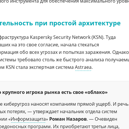
вого инструмента для обеспечения максимального уров
ельность при простой архитектуре
аструктура Kaspersky Security Network (KSN). Туда
вших на это свое согласие, начала стекаться
мация обо всех угрозах и попытках заражения. Однако
истемы требовало столь же быстрого анализа получаем
м KSN стала экспертная система
Astraea
.
о крупного игрока рынка есть свое «облако»
е киберугроз наносят компаниям прямой ущерб. И речь
ых потерях, — утверждает начальник отдела систем
нии «
Информзащита
»
Роман Назаров
. — Очевиден
едоносных программ. Их приобретают третьи лица,