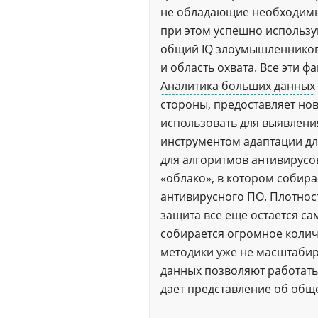
не обладающие необходимым
при этом успешно использу
общий IQ злоумышленников,
и область охвата. Все эти 
Аналитика больших данных
стороны, предоставляет но
использовать для выявлен
инструментом адаптации д
для алгоритмов антивирусов
«облако», в котором собир
антивирусного ПО. Плотност
защита
все еще остается с
собирается огромное колич
методики уже не масштабир
данных позволяют работать
дает представление об обще