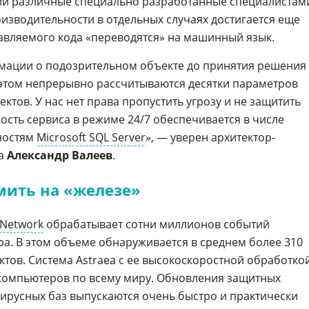
нии различные специально разработанные специалистам
изводительности в отдельных случаях достигается еще
равляемого кода «переводятся» на машинный язык.
мации о подозрительном объекте до принятия решения
 этом непрерывно рассчитываются десятки параметров
ектов. У нас нет права пропустить угрозу и не защитить
ость сервиса в режиме 24/7 обеспечивается в числе
ностям
Microsoft SQL Server
», — уверен архитектор-
ea
Александр Валеев
.
мить на «железе»
 Network
обрабатывает сотни миллионов событий
ра. В этом объеме обнаруживается в среднем более 310
тов. Система Astraea с ее высокоскоростной обработко
омпьютеров по всему миру. Обновления защитных
ирусных баз выпускаются очень быстро и практически