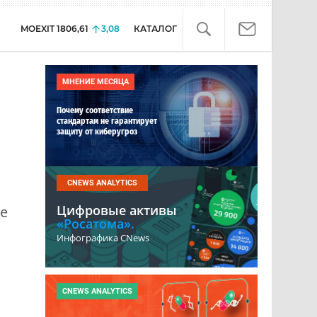
MOEXIT
1806,61
3,08
КАТАЛОГ
МНЕНИЕ МЕСЯЦА
Почему соответствие
стандартам не гарантирует
защиту от киберугроз
CNEWS ANALYTICS
Цифровые активы
е
«Росатома».
Инфографика CNews
CNEWS ANALYTICS