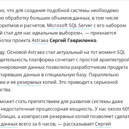
но, что для создания подобной системы необходимо
ю обработку больших объемов данных, в том числе
оритмов и расчетов.
Microsoft SQL Server
с его набором
 стал для нас идеальным выбором», — признается
ботки проекта
Astraea
Сергей Гавриленко
.
ду. Основой Astraea стал актуальный на тот момент SQL
дительность платформа сочетает с простой архитектурой
ионирования данных позволила разработчикам продукта
старевших данных в специальную базу. Параллельно
ии и ее
резервных
копий. Это приводит к серьезной
ства.
 может стать препятствием для развития системы даже
 недостаточная процессорная мощность. У нас около 60
блицах, а компрессия резервных копий позволяет сдела
 данных
всего за 6 часов, — рассказывает
Сергей