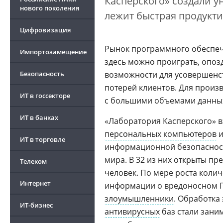
Касперского» создали 
нового поколения
лежит быстрая продукт
Цифровизация
Рынок программного обеспе
Импортозамещение
здесь можно проиграть, опоз
Безопасность
возможности для усовершенст
потерей клиентов. Для произ
ИТ в госсекторе
с большими объемами данных
ИТ в банках
«Лаборатория Касперского» в
персональных компьютеров
и
ИТ в торговле
информационной безопасност
мира. В 32 из них открыты пр
Телеком
человек. По мере роста колич
Интернет
информации о вредоносном П
злоумышленники
. Обработка
ИТ-бизнес
антивирусных
баз стали зани