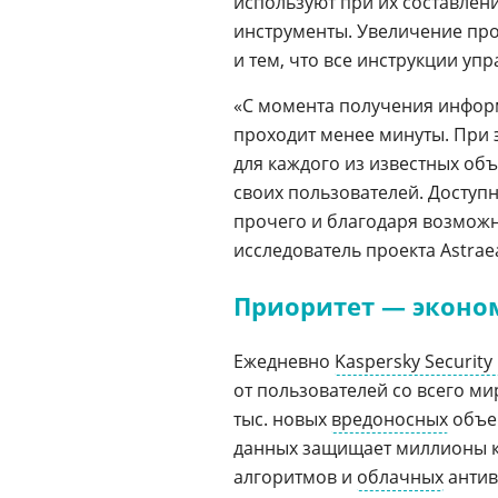
используют при их составле
инструменты. Увеличение про
и тем, что все инструкции уп
«С момента получения инфор
проходит менее минуты. При
для каждого из известных объ
своих пользователей. Доступн
прочего и благодаря возмож
исследователь проекта Astra
Приоритет — эконо
Ежедневно
Kaspersky Security
от пользователей со всего ми
тыс. новых
вредоносных
объек
данных защищает миллионы к
алгоритмов и
облачных
антив