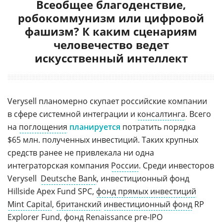
Всеобщее благоденствие,
робокоммунизм или цифровой
фашизм? К каким сценариям
человечество ведет
искусственный интеллект
Verysell планомерно скупает российские компании
в сфере системной интеграции и
консалтинга
. Всего
на
поглощения
планируется
потратить порядка
$65 млн. полученных инвестиций. Таких крупных
средств ранее не привлекала ни одна
интеграторская компания
России
. Среди инвесторов
Verysell 
Deutsche Bank
, инвестиционный фонд
Hillside Apex Fund SPC,
фонд прямых инвестиций
Mint Capital
,
британский
инвестиционный фонд
RP
Explorer Fund, фонд Renaissance
pre-IPO