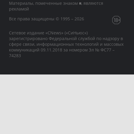
Материалы, помеченные знаком ■, являются
рекламой
Все права защищены © 1995 – 2026
Сетевое издание «CNews» («СиНьюс»)
зарегистрировано Федеральной службой по надзору в
сфере связи, информационных технологий и массовых
коммуникаций 09.11.2018 за номером Эл № ФС77 –
74283