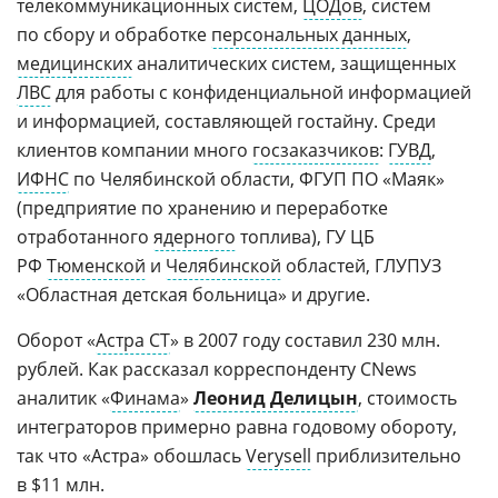
телекоммуникационных систем,
ЦОДов
, систем
по сбору и обработке
персональных данных
,
медицинских
аналитических систем, защищенных
ЛВС
для работы с конфиденциальной информацией
и информацией, составляющей гостайну. Среди
клиентов компании много
госзаказчиков
:
ГУВД
,
ИФНС
по Челябинской области, ФГУП ПО «Маяк»
(предприятие по хранению и переработке
отработанного
ядерного
топлива), ГУ ЦБ
РФ
Тюменской
и
Челябинской
областей, ГЛУПУЗ
«Областная детская больница» и другие.
Оборот «
Астра СТ
» в 2007 году составил 230 млн.
рублей. Как рассказал корреспонденту CNews
аналитик «
Финама
»
Леонид Делицын
, стоимость
интеграторов примерно равна годовому обороту,
так что «Астра» обошлась
Verysell
приблизительно
в $11 млн.