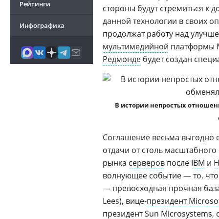
Рейтинги
стороны будут стремиться к
данной технологии в своих оп
Инфографика
продолжат работу над улучш
мультимедийной
платформы Mi
Редмонде
будет создан спец
В истории непростых отношени
Соглашение весьма выгодно о
отдачи от столь масштабного
рынка
серверов
после
IBM
и
H
волнующее событие — то, что
— превосходная прочная баз
Lees), вице-
президент Microso
президент
Sun Microsystems
,