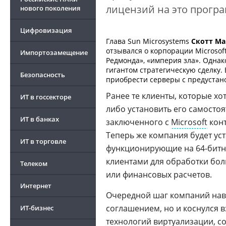
лицензий на это прогр
нового поколения
Цифровизация
Глава Sun Microsystems
Скотт М
отзывался о корпорации Microsoft
Импортозамещение
Редмонда», «империя зла». Одна
гигантом стратегическую сделку.
Безопасность
приобрести серверы с предуста
Ранее те клиенты, которые хо
ИТ в госсекторе
либо установить его самосто
ИТ в банках
заключенного с
Microsoft
конт
Теперь же компания будет ус
ИТ в торговле
функционирующие на 64-битн
клиентами для обработки бо
Телеком
или финансовых расчетов.
Интернет
Очередной шаг компаний навс
соглашением, но и коснулся в
ИТ-бизнес
технологий виртуализации, с