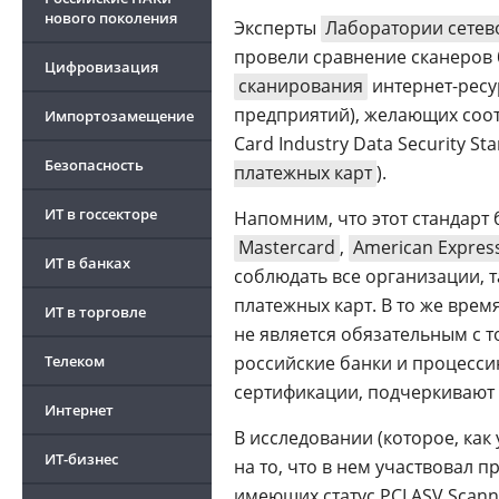
нового поколения
Эксперты
Лаборатории сетев
провели сравнение сканеров 
Цифровизация
сканирования
интернет-ресу
предприятий), желающих соот
Импортозамещение
Card Industry Data Security S
Безопасность
платежных карт
).
ИТ в госсекторе
Напомним, что этот стандар
Mastercard
,
American Expres
ИТ в банках
соблюдать все организации, 
платежных карт. В то же врем
ИТ в торговле
не является обязательным с т
Телеком
российские банки и процесси
сертификации, подчеркивают 
Интернет
В исследовании (которое, как
ИТ-бизнес
на то, что в нем участвовал 
имеющих статус PCI ASV Scanni