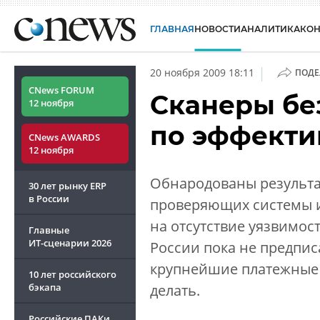
ГЛАВНАЯ
НОВОСТИ
АНАЛИТИКА
КО
|
20 ноября 2009 18:11
ПОДЕ
CNews FORUM
Сканеры бе
12 ноября
по эффекти
CNews AWARDS
12 ноября
Обнародованы результа
30 лет рынку ERP
в России
проверяющих системы и
на отсутствие уязвимо
Главные
ИТ-сценарии
2026
России пока не предписа
крупнейшие платежные 
10 лет российского
бэкапа
делать.
Российские ПАКи