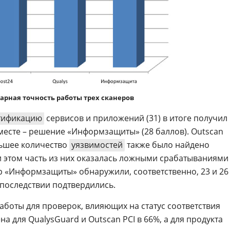
арная точность работы трех сканеров
тификацию
сервисов и приложений (31) в итоге получил
 месте – решение «Информзащиты» (28 баллов). Outscan
льшее количество
уязвимостей
также было найдено
и этом часть из них оказалась ложными срабатываниями
анер «Информзащиты» обнаружили, соответственно, 23 и 26
 впоследствии подтвердились.
аботы для проверок, влияющих на статус соответствия
на для QualysGuard и Outscan PCI в 66%, а для продукта