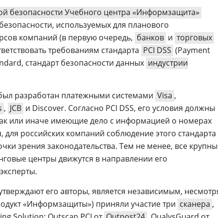
ой безопасности Учебного центра «Информзащита»
безопасности, используемых для планового
рсов компаний (в первую очередь,
банков
и
торговых
ветствовать требованиям стандарта
PCI DSS
(Payment
tandard, стандарт безопасности данных
индустрии
т был разработан платежными системами
Visa
,
s
,
JCB
и Discover. Согласно PCI DSS, его условия должны
так или иначе имеющие дело с информацией о номерах
я, для российских компаний соблюдение этого стандарта
очки зрения законодательства. Тем не менее, все крупны
нговые центры движутся в направлении его
эксперты.
 утверждают его авторы, является независимым, несмотр
продукт «Информзащиты») приняли участие три
сканера
,
ng Solution: Outscan PCI от
Outpost24
, QualysGuard от