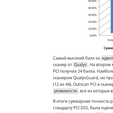
Сумм
Самый высокий балл за
иден
сканер от
Qualys
. На втором
PCI получил 24 балла. Наибо
сканером QualysGuard, но пр
(12 из 44). Outscan PCI и ск
уязвимости
, все из которых
В итоге суммарная точность р
стандарту PCI DSS, была оцене