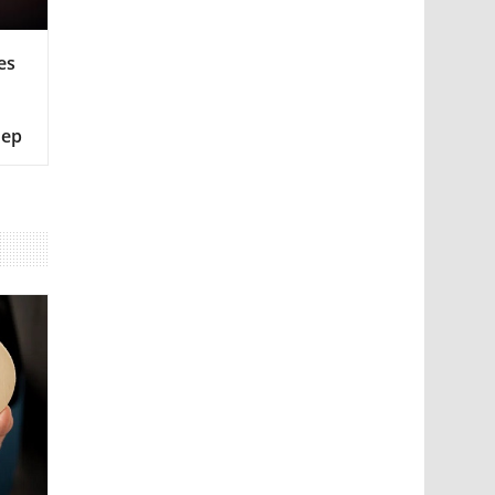
es
мер