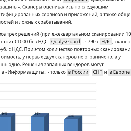
мзащиты». Сканеры оценивались по следующим
нтифицированных сервисов и приложений, а также обще
мостей и ложных срабатываний.
все трех решений (при ежеквартальном сканировании 10
I стоит €1000 без НДС,
QualysGuard
- €790 с
НДС
, сканер
. руб. с НДС. При этом количество повторных сканировани
тоимость, у первых двух сканеров не ограничено, а у
ишь одно. Решения западных вендоров могут
, а «Информзащиты» - только
в России
,
СНГ
и
в Европе