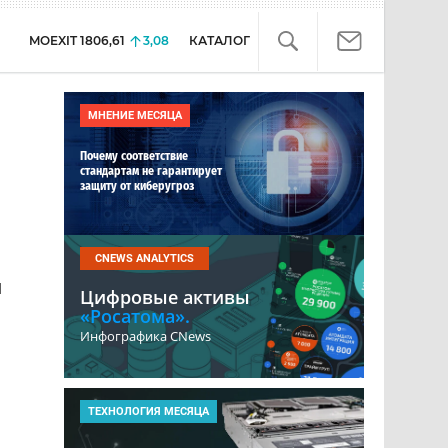
MOEXIT
1806,61
3,08
КАТАЛОГ
МНЕНИЕ МЕСЯЦА
Почему соответствие
стандартам не гарантирует
защиту от киберугроз
CNEWS ANALYTICS
и
Цифровые активы
«Росатома».
Инфографика CNews
ТЕХНОЛОГИЯ МЕСЯЦА