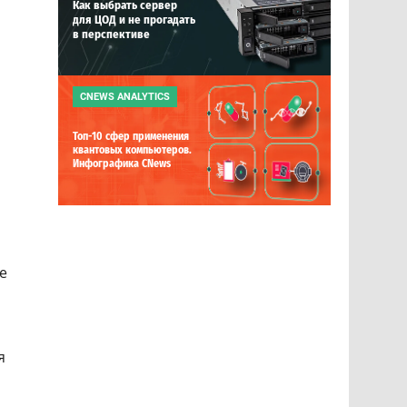
Как выбрать сервер
для ЦОД и не прогадать
в перспективе
CNEWS ANALYTICS
Топ-10 сфер применения
квантовых компьютеров.
Инфографика CNews
е
я