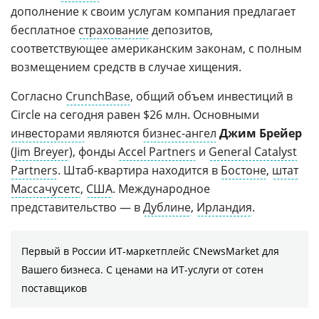
дополнение к своим услугам компания предлагает
бесплатное
страхование
депозитов,
соответствующее американским законам, с полным
возмещением средств в случае хищения.
Согласно
CrunchBase
, общий объем инвестиций в
Circle на сегодня равен $26 млн. Основными
инвесторами
являются
бизнес-ангел
Джим Брейер
(
Jim Breyer
), фонды
Accel Partners
и
General Catalyst
Partners
. Штаб-квартира находится в
Бостоне
,
штат
Массачусетс
,
США
. Международное
представительство — в
Дублине
,
Ирландия
.
Первый в России ИТ-маркетплейс CNewsMarket для
Вашего бизнеса. С ценами на ИТ-услуги от сотен
поставщиков