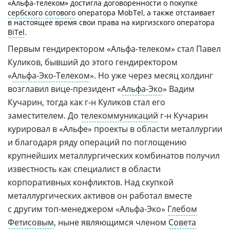
«Альфа-телеком»
достигла договоренности о покупке
сербского
сотового
оператора MobTel, а также отстаивает
в настоящее время свои права на киргизского оператора
BiTel
.
Первым гендиректором
«Альфа-телеком»
стал Павел
Куликов, бывший до этого гендиректором
«
Альфа-Эко-Телеком
».
Но уже через месяц холдинг
возглавил
вице-президент
«
Альфа-Эко
»
Вадим
Кучарин, тогда как
г-н
Куликов стал его
заместителем. До
телекоммуникаций
г-н
Кучарин
курировал в «Альфе» проекты в области металлургии
и благодаря ряду операций по поглощению
крупнейших металлургических комбинатов получил
известность как специалист в области
корпоративных конфликтов. Над скупкой
металлургических активов он работал вместе
с другим
топ-менеджером
«Альфа-Эко»
Глебом
Фетисовым
, ныне являющимся членом
Совета