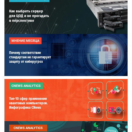
Как выбрать сервер
для ЦОД и не прогадать
в перспективе
МНЕНИЕ МЕСЯЦА
Почему соответствие
стандартам не гарантирует
защиту от киберугроз
CNEWS ANALYTICS
Топ-10 сфер применения
квантовых компьютеров.
Инфографика CNews
CNEWS ANALYTICS