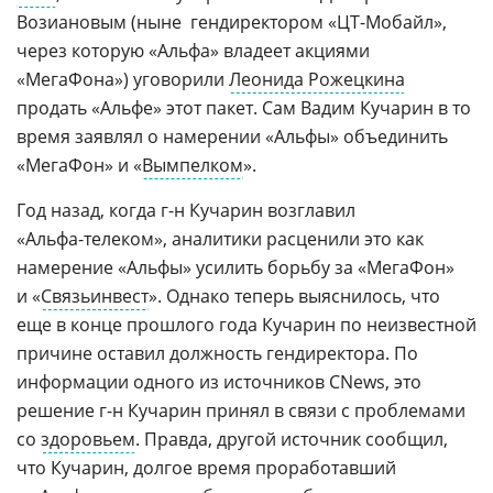
Возиановым (ныне  гендиректором
«ЦТ-Мобайл»,
через которую «Альфа» владеет акциями
«МегаФона») уговорили
Леонида Рожецкина
продать «Альфе» этот пакет. Сам Вадим Кучарин в то
время заявлял о намерении «Альфы» объединить
«МегаФон» и «
Вымпелком
».
Год назад, когда
г-н
Кучарин возглавил
«Альфа-телеком»,
аналитики расценили это как
намерение «Альфы» усилить борьбу за «МегаФон»
и «
Связьинвест
». Однако теперь выяснилось, что
еще в конце прошлого года Кучарин по неизвестной
причине оставил должность гендиректора. По
информации одного из источников CNews, это
решение
г-н
Кучарин принял в связи с проблемами
со
здоровьем
. Правда, другой источник сообщил,
что Кучарин, долгое время проработавший