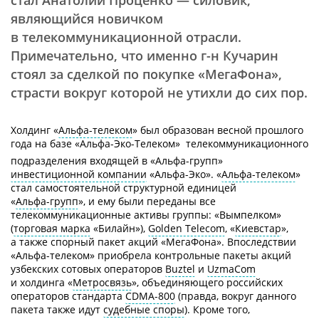
стал Анатолий Проценко — силовик,
являющийся новичком
в телекоммуникационной отрасли.
Примечательно, что именно
г-н
Кучарин
стоял за сделкой по покупке «МегаФона»,
страсти вокруг которой не утихли до сих пор.
Холдинг
«
Альфа-телеком
»
был образован весной прошлого
года на базе
«Альфа-Эко-Телеком» 
телекоммуникационного
подразделения входящей в
«Альфа-групп»
инвестиционной компании
«Альфа-Эко».
«
Альфа-телеком
»
стал самостоятельной структурной единицей
«
Альфа-групп
»,
и ему были переданы все
телекоммуникационные активы группы: «Вымпелком»
(
торговая марка
«Билайн»),
Golden Telecom
, «
Киевстар
»,
а также спорный пакет акций «МегаФона». Впоследствии
«Альфа-телеком»
приобрела контрольные пакеты акций
узбекских сотовых операторов
Buztel
и
UzmaCom
и холдинга «
Метросвязь
», объединяющего российских
операторов стандарта
CDMA-800
(правда, вокруг данного
пакета также идут
судебные споры
). Кроме того,