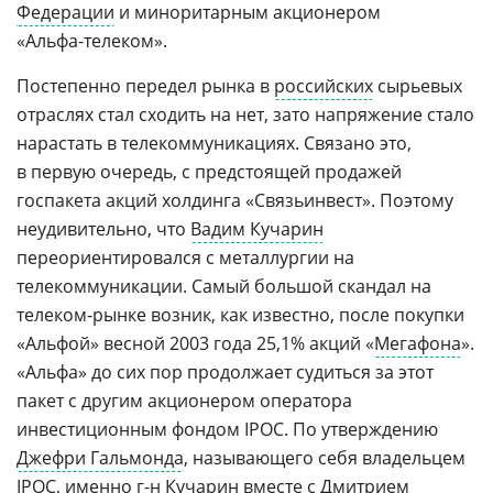
Федерации
и миноритарным акционером
«Альфа-телеком».
Постепенно передел рынка в
российских
сырьевых
отраслях стал сходить на нет, зато напряжение стало
нарастать в телекоммуникациях. Связано это,
в первую очередь, с предстоящей продажей
госпакета акций холдинга «Связьинвест». Поэтому
неудивительно, что
Вадим Кучарин
переориентировался с металлургии на
телекоммуникации. Самый большой скандал на
телеком-рынке
возник, как известно, после покупки
«Альфой» весной 2003 года 25,1% акций «
Мегафона
».
«Альфа» до сих пор продолжает судиться за этот
пакет с другим акционером оператора 
инвестиционным фондом IPOC. По утверждению
Джефри Гальмонда
, называющего себя владельцем
IPOC
, именно
г-н
Кучарин вместе с Дмитрием