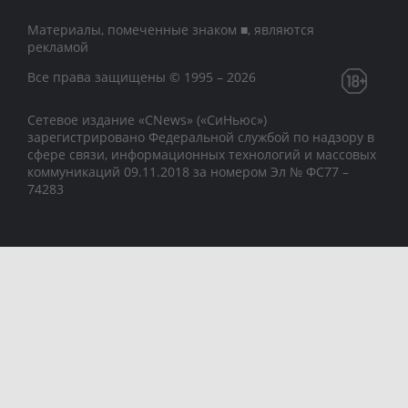
Материалы, помеченные знаком ■, являются
рекламой
Все права защищены © 1995 – 2026
Сетевое издание «CNews» («СиНьюс»)
зарегистрировано Федеральной службой по надзору в
сфере связи, информационных технологий и массовых
коммуникаций 09.11.2018 за номером Эл № ФС77 –
74283