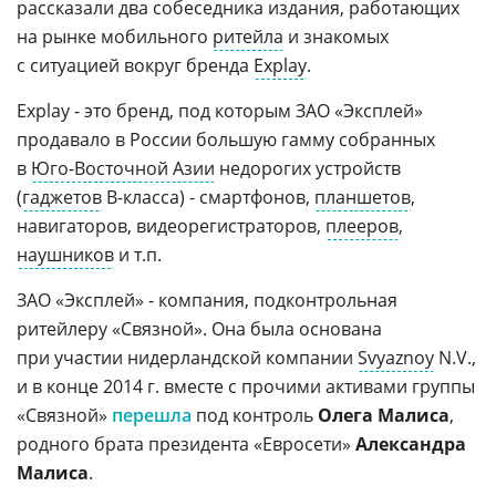
рассказали два собеседника издания, работающих
на рынке мобильного
ритейла
и знакомых
с ситуацией вокруг бренда
Explay
.
Explay - это бренд, под которым ЗАО «Эксплей»
продавало в России большую гамму собранных
в
Юго-Восточной Азии
недорогих устройств
(
гаджетов
B-класса) - смартфонов,
планшетов
,
навигаторов, видеорегистраторов,
плееров
,
наушников
и т.п.
ЗАО «Эксплей» - компания, подконтрольная
ритейлеру «Связной». Она была основана
при участии нидерландской компании
Svyaznoy
N.V.,
и в конце 2014 г. вместе с прочими активами группы
«Связной»
перешла
под контроль
Олега Малиса
,
родного брата президента «Евросети»
Александра
Малиса
.