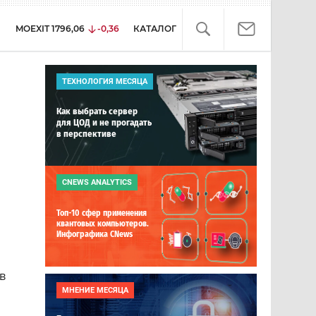
MOEXIT
1796,06
-0,36
КАТАЛОГ
ТЕХНОЛОГИЯ МЕСЯЦА
Как выбрать сервер
для ЦОД и не прогадать
в перспективе
CNEWS ANALYTICS
Топ-10 сфер применения
квантовых компьютеров.
Инфографика CNews
в
МНЕНИЕ МЕСЯЦА