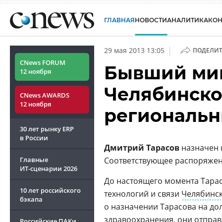
ГЛАВНАЯ
НОВОСТИ
АНАЛИТИКА
КО
|
29 мая 2013 13:05
ПОДЕЛИТ
CNews FORUM
Бывший мин
12 ноября
Челябинско
CNews AWARDS
12 ноября
региональ
30 лет рынку ERP
в России
Дмитрий Тарасов
назначен 
Главные
Соответствующее распоряжен
ИТ-сценарии
2026
До настоящего момента Тара
10 лет российского
технологий и связи
Челябинск
бэкапа
о назначении Тарасова на д
здравоохранения
, они отпра
Российские ПАКи