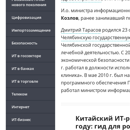
нового поколения
И.о. министра информационны
Цифровизация
Козлов
, ранее занимавший п
Дмитрий Тарасов
родился 23 
Импортозамещение
Челябинскую государственну
Безопасность
Челябинской государственно
лечебной деятельностью. С 20
ИТ в госсекторе
экономической безопасности
г. работал в должности испо
ИТ в банках
клиника». В мае 2010 г. был
ИТ в торговле
программного обеспечения Пр
работал министром информац
Телеком
Интернет
Китайский ИТ-р
ИТ-бизнес
году: гид для р