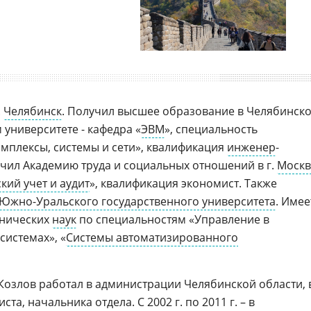
.
Челябинск
. Получил высшее образование в Челябинск
университете - кафедра «
ЭВМ
», специальность
мплексы, системы и сети», квалификация
инженер
-
ончил Академию труда и социальных отношений в г.
Москв
кий учет и аудит
», квалификация экономист. Также
Южно-Уральского государственного университета
. Имее
хнических
наук
по специальностям «Управление в
системах», «
Системы автоматизированного
др Козлов работал в администрации Челябинской области, 
та, начальника отдела. С 2002 г. по 2011 г. – в