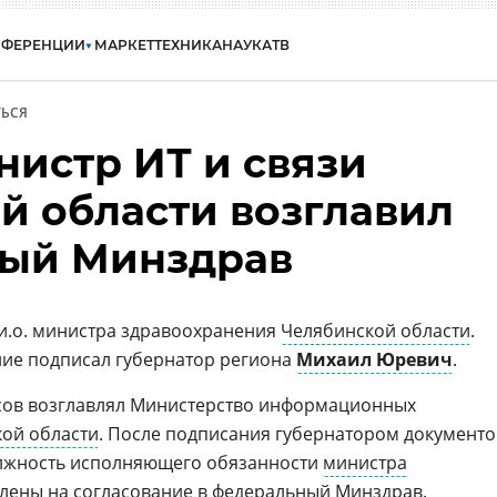
НФЕРЕНЦИИ
МАРКЕТ
ТЕХНИКА
НАУКА
ТВ
ЬСЯ
истр ИТ и связи
й области возглавил
ный Минздрав
и.о. министра здравоохранения
Челябинской области
.
ие подписал губернатор региона
Михаил Юревич
.
сов возглавлял Министерство информационных
ой области
. После подписания губернатором документо
олжность исполняющего обязанности
министра
влены на согласование в федеральный Минздрав.