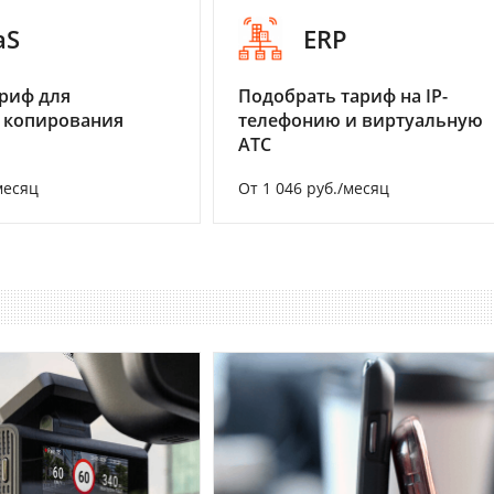
aS
ERP
риф для
Подобрать тариф на IP-
 копирования
телефонию и виртуальную
АТС
месяц
От 1 046 руб./месяц