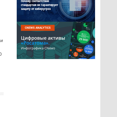
Почему соответствие
стандартам не гарантирует
защиту от киберугроз
CNEWS ANALYTICS
Цифровые активы
 и
«Росатома».
Инфографика CNews
0