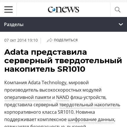
Разделы
|
07 окт 2014 19:10
ПОДЕЛИТЬСЯ
Adata представила
серверный твердотельный
накопитель SR1010
Компания Adata Technology, мировой
производитель высокоскоростных модулей
оперативной памяти
и
NAND
флэш-устройств,
представила серверный
твердотельный накопитель
корпоративного класса SR1010. Новинка
поддерживает комплексное
шифрование данных
,
отличается безопасностью, высокой