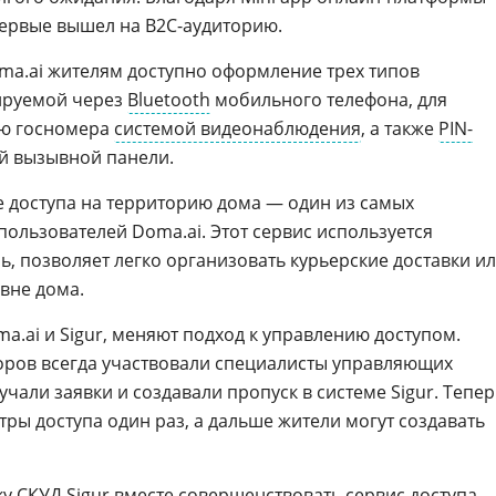
ервые вышел на B2C-аудиторию.
a.ai жителям доступно оформление трех типов
лируемой через
Bluetooth
мобильного телефона, для
ю госномера
системой видеонаблюдения
, а также
PIN-
й вызывной панели.
 доступа на территорию дома — один из самых
ользователей Doma.ai. Этот сервис используется
ь, позволяет легко организовать курьерские доставки и
 вне дома.
.ai и Sigur, меняют подход к управлению доступом.
оров всегда участвовали специалисты управляющих
учали заявки и создавали пропуск в системе Sigur. Тепер
ры доступа один раз, а дальше жители могут создавать
 СКУД Sigur вместе совершенствовать сервис доступа,