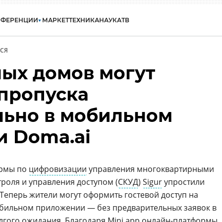
НФЕРЕНЦИИ
МАРКЕТ
ТЕХНИКА
НАУКА
ТВ
СЯ
ых домов могут
пропуска
льно в мобильном
 Doma.ai
ормы по
цифровизации
управления многоквартирными
троля и управления доступом (
СКУД
)
Sigur
упростили
 Теперь жители могут оформить гостевой доступ на
обильном приложении — без предварительных заявок в
гого ожидания. Благодаря Mini app онлайн-платформы