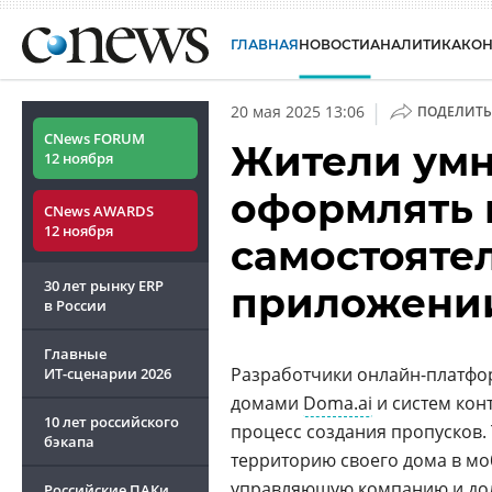
ГЛАВНАЯ
НОВОСТИ
АНАЛИТИКА
КО
|
20 мая 2025 13:06
ПОДЕЛИТЬ
CNews FORUM
Жители умн
12 ноября
оформлять 
CNews AWARDS
12 ноября
самостояте
30 лет рынку ERP
приложении
в России
Главные
Разработчики онлайн-платф
ИТ-сценарии
2026
домами
Doma.ai
и систем кон
10 лет российского
процесс создания пропусков.
бэкапа
территорию своего дома в м
управляющую компанию и дол
Российские ПАКи