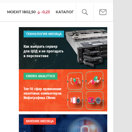
MOEXIT
1802,50
-0,23
КАТАЛОГ
ТЕХНОЛОГИЯ МЕСЯЦА
Как выбрать сервер
для ЦОД и не прогадать
в перспективе
CNEWS ANALYTICS
Топ-10 сфер применения
квантовых компьютеров.
Инфографика CNews
МНЕНИЕ МЕСЯЦА