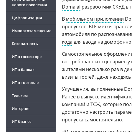
нового поколения
Doma.ai
разработчик СКУД вп
Цифровизация
В
мобильном приложении
Dom
пропусков: BLE-метки, транс
Импортозамещение
автомобиля
по распознавани
кода
для ввода на домофонно
Безопасность
Самостоятельное оформление
ИТ в госсекторе
востребованных сценариев у п
жителями
несколько раз в ден
ИТ в банках
визиты гостей, даже находясь
ИТ в торговле
Улучшения, выполненные Doma
Телеком
Ранее в выпуске идентификат
компаний и
ТСЖ
, которые пол
Интернет
достаточно настроить парамет
пропуска самостоятельно.
ИТ-бизнес
«Мы предложили разработчику