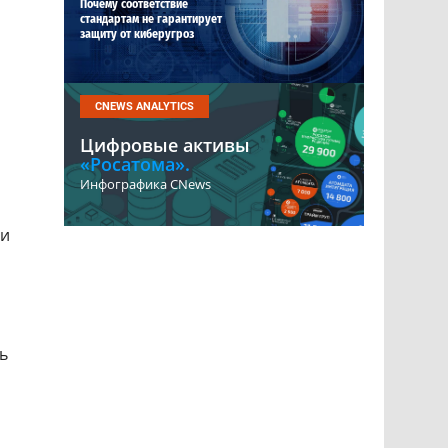
Почему соответствие
стандартам не гарантирует
защиту от киберугроз
CNEWS ANALYTICS
Цифровые активы
«Росатома».
Инфографика CNews
ли
ь