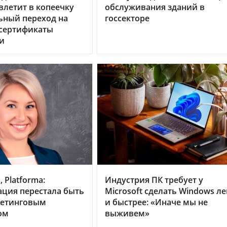
летит в копеечку
обслуживания зданий в
ьный переход на
госсекторе
 сертификаты
и
 Platforma:
Индустрия ПК требует у
ция перестала быть
Microsoft сделать Windows ле
кетинговым
и быстрее: «Иначе мы не
ом
выживем»