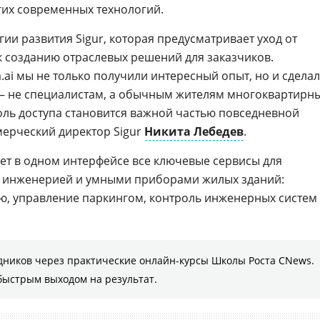
гих современных технологий.
гии развития Sigur, которая предусматривает уход от
 созданию отраслевых решений для заказчиков.
ai мы не только получили интересный опыт, но и сдела
 – не специалистам, а обычным жителям многоквартирн
оль доступа становится важной частью повседневной
мерческий директор Sigur
Никита Лебедев
.
т в одном интерфейсе все ключевые сервисы для
, инженерией и умными приборами жилых зданий:
ю, управление паркингом, контроль инженерных систем
дников через практические онлайн-курсы Школы Роста CNews.
быстрым выходом на результат.