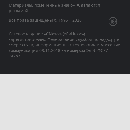
Материалы, помеченные знаком ■, являются
рекламой
Все права защищены © 1995 – 2026
Сетевое издание «CNews» («СиНьюс»)
зарегистрировано Федеральной службой по надзору в
сфере связи, информационных технологий и массовых
коммуникаций 09.11.2018 за номером Эл № ФС77 –
74283