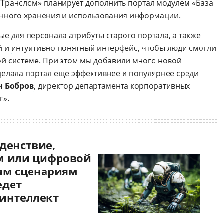
«Транслом» планирует дополнить портал модулем «База
анного хранения и использования информации.
е для персонала атрибуты старого портала, а также
й и
интуитивно понятный интерфейс
, чтобы люди смогли
ой системе. При этом мы добавили много новой
делала портал еще эффективнее и популярнее среди
н Бобров
, директор департамента корпоративных
г».
денствие,
 или цифровой
им сценариям
едет
 интеллект