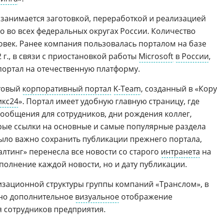
занимается заготовкой, переработкой и реализацией
о во всех федеральных округах России. Количество
ловек. Ранее компания пользовалась порталом на базе
22 г., в связи с приостановкой работы
Microsoft
в России
,
ортал на отечественную платформу.
отовый
корпоративный портал
K-Team
, созданный в «Кору
икс24
». Портал имеет удобную главную страницу, где
ообщения для сотрудников, дни рождения коллег,
рые ссылки на основные и самые популярные раздела
ло важно сохранить публикации прежнего портала,
алтинг» перенесла все новости со старого
интранета
на
полнение каждой новости, но и дату публикации.
зационной структуры группы компаний «Транслом», в
ано дополнительное
визуальное
отображение
 сотрудников предприятия.