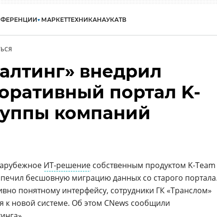
НФЕРЕНЦИИ
МАРКЕТ
ТЕХНИКА
НАУКА
ТВ
ЬСЯ
салтинг» внедрил
оративный портал K-
руппы компаний
зарубежное
ИТ-решение
собственным продуктом K-Team
еспечил бесшовную миграцию данных со старого портала
ивно понятному интерфейсу, сотрудники ГК «Транслом»
я к новой системе. Об этом CNews сообщили
тинга
».