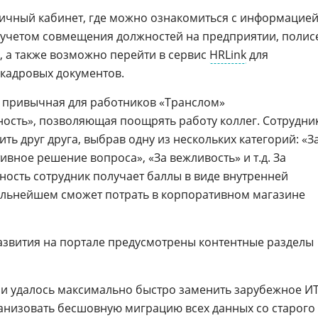
личный кабинет, где можно ознакомиться с информацие
с учетом совмещения должностей на предприятии, полис
а, а также возможно перейти в сервис
HRLink
для
 кадровых документов.
 привычная для работников «Транслом»
ость», позволяющая поощрять работу коллег. Сотрудни
ь друг друга, выбрав одну из нескольких категорий: «З
ивное решение вопроса», «За вежливость» и т.д. За
ость сотрудник получает баллы в виде внутренней
альнейшем сможет потрать в корпоративном магазине
азвития на портале предусмотрены контентные разделы
ии удалось максимально быстро заменить зарубежное ИТ
анизовать бесшовную миграцию всех данных со старого