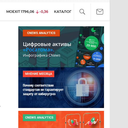
MOEXIT
1796,06
-0,36
КАТАЛОГ
CNEWS ANALYTICS
Цифровые активы
«Росатома».
Инфографика CNews
МНЕНИЕ МЕСЯЦА
Почему соответствие
стандартам не гарантирует
защиту от киберугроз
.
CNEWS ANALYTICS