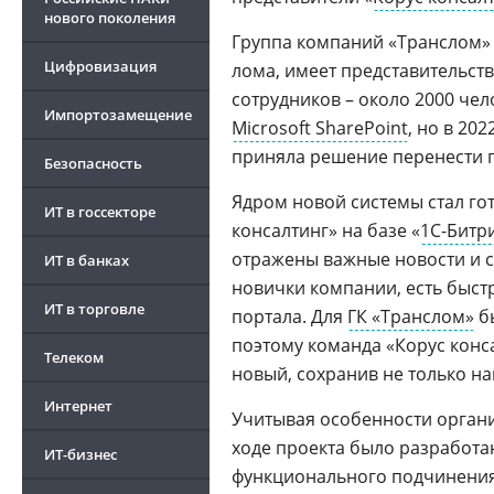
нового поколения
Группа компаний «Транслом» 
Цифровизация
лома, имеет представительств
сотрудников – около 2000 че
Импортозамещение
Microsoft SharePoint
, но в 20
приняла решение перенести п
Безопасность
Ядром новой системы стал г
ИТ в госсекторе
консалтинг» на базе «
1С-Битр
отражены важные новости и с
ИТ в банках
новички компании, есть быст
ИТ в торговле
портала. Для
ГК «Транслом»
бы
поэтому команда «Корус конс
Телеком
новый, сохранив не только на
Интернет
Учитывая особенности органи
ходе проекта было разработ
ИТ-бизнес
функционального подчинения