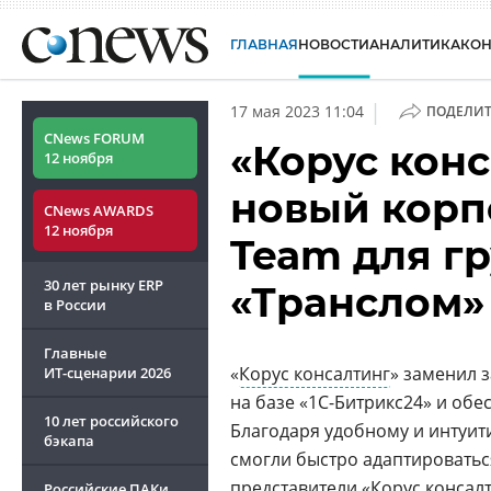
ГЛАВНАЯ
НОВОСТИ
АНАЛИТИКА
КО
|
17 мая 2023 11:04
ПОДЕЛИТ
CNews FORUM
«Корус кон
12 ноября
новый корп
CNews AWARDS
12 ноября
Team для г
30 лет рынку ERP
«Транслом»
в России
Главные
«
Корус консалтинг
» заменил 
ИТ-сценарии
2026
на базе «1С-Битрикс24» и об
10 лет российского
Благодаря удобному и интуит
бэкапа
смогли быстро адаптироватьс
представители «
Корус консал
Российские ПАКи