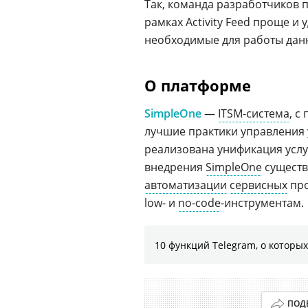
Так, команда разработчиков 
рамках Activity Feed проще и
необходимые для работы дан
О платформе
SimpleOne
—
ITSM-система
, с
лучшие практики управления
реализована унификация услу
внедрения
SimpleOne
существ
автоматизации
сервисных
про
low- и
no-code
-инструментам.
10 функций Telegram, о которых
ПОД