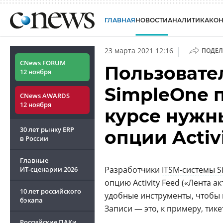
ГЛАВНАЯ
НОВОСТИ
АНАЛИТИКА
КО
|
23 марта 2021 12:16
ПОДЕЛ
CNews FORUM
Пользовате
12 ноября
SimpleOne 
CNews AWARDS
12 ноября
курсе нужн
30 лет рынку ERP
опции Activ
в России
Главные
Разработчики
ITSM-системы S
ИТ-сценарии
2026
опцию Activity Feed («Лента а
10 лет российского
удобные инструменты, чтобы 
бэкапа
Записи — это, к примеру, тик
Российские ПАКи