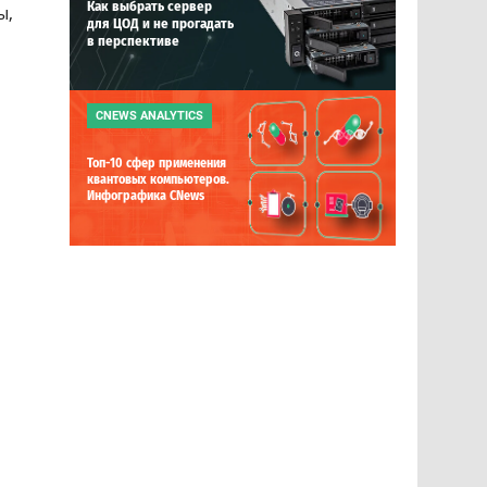
Как выбрать сервер
ы,
для ЦОД и не прогадать
в перспективе
CNEWS ANALYTICS
Топ-10 сфер применения
квантовых компьютеров.
Инфографика CNews