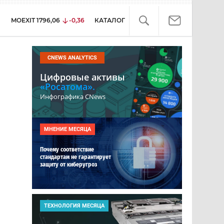
MOEXIT
1796,06
-0,36
КАТАЛОГ
CNEWS ANALYTICS
Цифровые активы
«Росатома».
Инфографика CNews
МНЕНИЕ МЕСЯЦА
Почему соответствие
стандартам не гарантирует
защиту от киберугроз
ТЕХНОЛОГИЯ МЕСЯЦА