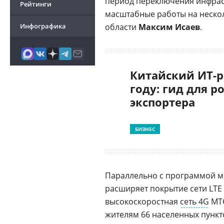
период переключения инфрас
Рейтинги
масштабные работы на нескол
Инфографика
области
Максим Исаев
.
Китайский ИТ-р
году: гид для р
экспортера
БИЗНЕС
Параллельно с программой м
расширяет покрытие сети LTE
высокоскоростная
сеть 4G
МТС
жителям 66 населенных пункт