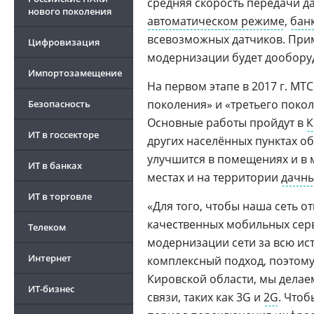
средняя скорость передачи д
нового поколения
автоматическом режиме
,
бан
всевозможных датчиков. При
Цифровизация
модернизации будет дообору
Импортозамещение
На первом этапе в 2017 г. МТ
поколения» и «третьего покол
Безопасность
Основные работы пройдут в
К
ИТ в госсекторе
других населённых пунктах об
улучшится в помещениях и в 
ИТ в банках
местах и на территории
дачн
ИТ в торговле
«Для того, чтобы наша сеть 
качественных мобильных сер
Телеком
модернизации сети за всю ис
Интернет
комплексный подход, поэтому
Кировской области, мы делае
ИТ-бизнес
связи, таких как 3G и
2G
. Что