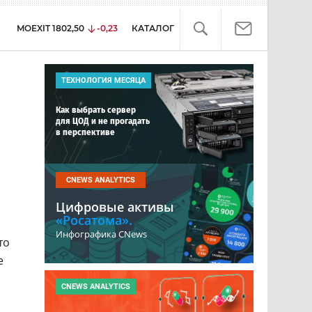
MOEXIT
1802,50
-0,23
КАТАЛОГ
ТЕХНОЛОГИЯ МЕСЯЦА
Как выбрать сервер
для ЦОД и не прогадать
в перспективе
CNEWS ANALYTICS
Цифровые активы
«Росатома».
Инфографика CNews
то
е
CNEWS ANALYTICS