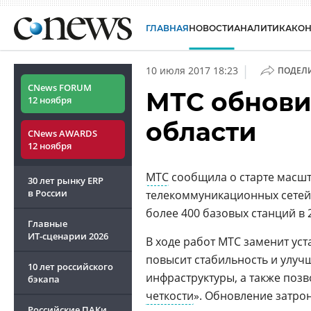
ГЛАВНАЯ
НОВОСТИ
АНАЛИТИКА
КО
|
10 июля 2017 18:23
ПОДЕЛ
CNews FORUM
МТС обнови
12 ноября
области
CNews AWARDS
12 ноября
МТС
сообщила о старте масш
30 лет рынку ERP
в России
телекоммуникационных сетей 
более 400 базовых станций в 
Главные
ИТ-сценарии
2026
В ходе работ МТС заменит ус
повысит стабильность и улуч
10 лет российского
инфраструктуры, а также позв
бэкапа
четкости
». Обновление затрон
Российские ПАКи