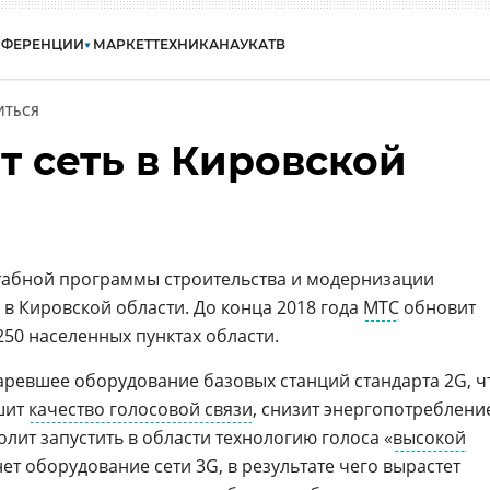
НФЕРЕНЦИИ
МАРКЕТ
ТЕХНИКА
НАУКА
ТВ
ИТЬСЯ
т сеть в Кировской
табной программы строительства и модернизации
в Кировской области. До конца 2018 года
МТС
обновит
250 населенных пунктах области.
таревшее оборудование базовых станций стандарта 2G, ч
шит
качество голосовой связи
, снизит энергопотреблени
олит запустить в области технологию голоса «
высокой
ет оборудование сети 3G, в результате чего вырастет