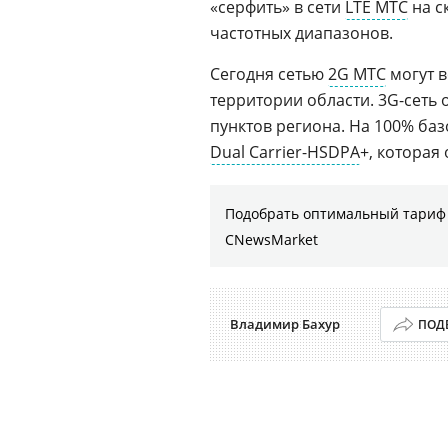
«серфить» в сети
LTE МТС
на с
частотных диапазонов.
Сегодня сетью
2G МТС
могут в
территории области. 3G-сеть
пунктов региона. На 100% ба
Dual Carrier-HSDPA
+, которая
Подобрать оптимальный тариф 
CNewsMarket
Владимир Бахур
ПОД