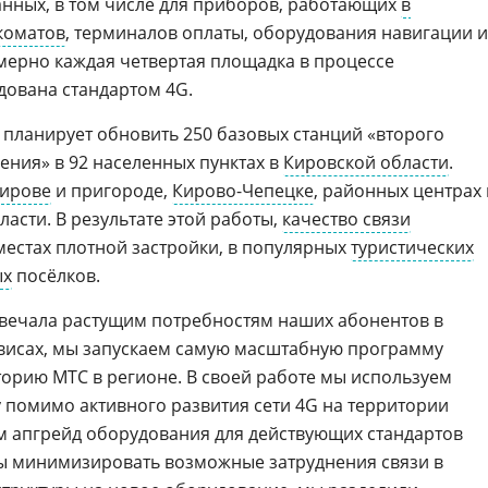
анных, в том числе для приборов, работающих
в
коматов
, терминалов оплаты, оборудования навигации и
мерно каждая четвертая площадка в процессе
дована стандартом 4G.
С планирует обновить 250 базовых станций «второго
ения» в 92 населенных пунктах в
Кировской области
.
ирове
и пригороде,
Кирово-Чепецке
, районных центрах 
ласти. В результате этой работы,
качество связи
местах плотной застройки, в популярных
туристических
ых
посёлков.
отвечала растущим потребностям наших абонентов в
висах, мы запускаем самую масштабную программу
торию МТС в регионе. В своей работе мы используем
 помимо активного развития сети 4G на территории
м апгрейд оборудования для действующих стандартов
бы минимизировать возможные затруднения связи в