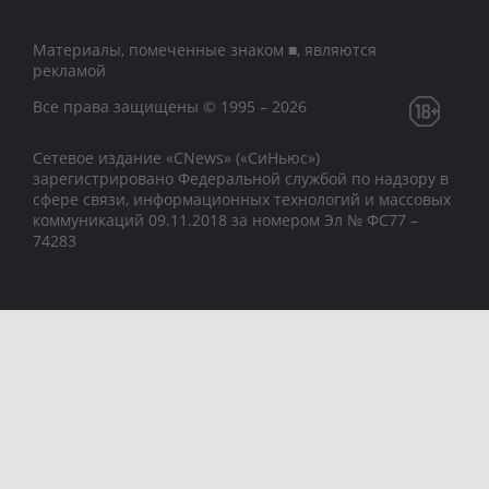
Материалы, помеченные знаком ■, являются
рекламой
Все права защищены © 1995 – 2026
Сетевое издание «CNews» («СиНьюс»)
зарегистрировано Федеральной службой по надзору в
сфере связи, информационных технологий и массовых
коммуникаций 09.11.2018 за номером Эл № ФС77 –
74283