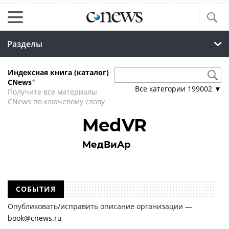
Разделы
Индексная книга (каталог)
CNews
*
Все категории
199002
▼
Получите все материалы
CNews по ключевому слову
MedVR
MедВиАр
СОБЫТИЯ
Опубликовать/исправить описание организации —
book@cnews.ru