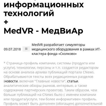
информационных
технологий
+
MedVR - MедВиАр
MedVR разработает симуляторы
09.07.2018
медицинского оборудования в рамках ИТ-
кластера фонда «Сколково»
* Страница-профиль компании, системы (продукта или
услуги), технологии, персоны и т.п. создается редактором
на основе анализа архива публикаций портала CNews.
Обрабатываются тексты всех редакционных разделов
(
новости
, включая "Главные новости",
статьи
,
аналитические обзоры рынков, интервью, а также
содержание партнёрских проектов). Таким образом, чем
больше публикаций на CNews было с именем компании
или продукта/услуги, тем более информативен профиль.
Профиль может быть дополнен (обогащен) дополнительной