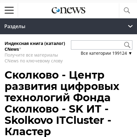
Разделы
Индексная книга (каталог)
CNews
*
Все категории
199124
▼
Получите все материалы
CNews по ключевому слову
Сколково - Центр
развития цифровых
технологий Фонда
Сколково - SK ИТ -
Skolkovo ITCluster -
Кластер