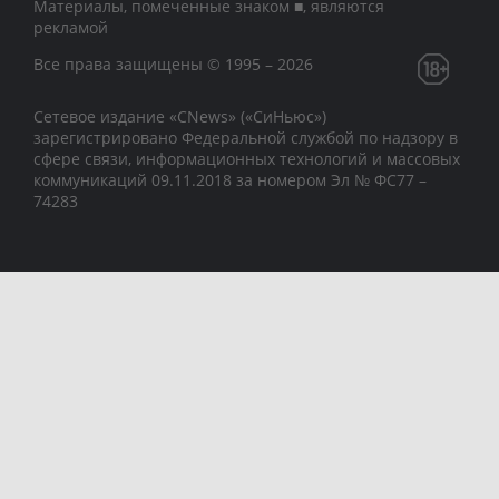
Материалы, помеченные знаком ■, являются
рекламой
Все права защищены © 1995 – 2026
Сетевое издание «CNews» («СиНьюс»)
зарегистрировано Федеральной службой по надзору в
сфере связи, информационных технологий и массовых
коммуникаций 09.11.2018 за номером Эл № ФС77 –
74283