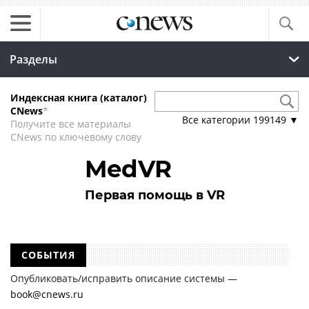
Разделы
Индексная книга (каталог)
CNews
*
Все категории
199149
▼
Получите все материалы
CNews по ключевому слову
MedVR
Первая помощь в VR
СОБЫТИЯ
Опубликовать/исправить описание системы —
book@cnews.ru