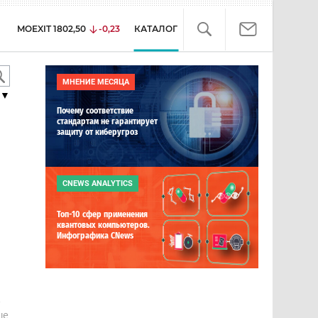
MOEXIT
1802,50
-0,23
КАТАЛОГ
МНЕНИЕ МЕСЯЦА
▼
Почему соответствие
стандартам не гарантирует
защиту от киберугроз
CNEWS ANALYTICS
Топ-10 сфер применения
квантовых компьютеров.
Инфографика CNews
е
ше