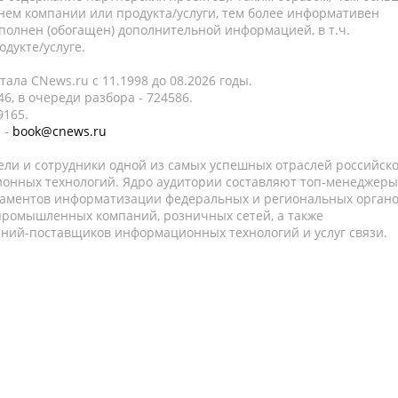
нем компании или продукта/услуги, тем более информативен
полнен (обогащен) дополнительной информацией, в т.ч.
дукте/услуге.
ала CNews.ru c 11.1998 до 08.2026 годы.
6, в очереди разбора - 724586.
9165.
 -
book@cnews.ru
ели и сотрудники одной из самых успешных отраслей российск
онных технологий. Ядро аудитории составляют топ-менеджеры
таментов информатизации федеральных и региональных орган
 промышленных компаний, розничных сетей, а также
аний-поставщиков информационных технологий и услуг связи.