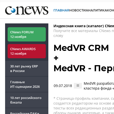
ГЛАВНАЯ
НОВОСТИ
АНАЛИТИКА
КО
Индексная книга (каталог) CNe
Получите все материалы CNews 
CNews FORUM
слову
12 ноября
MedVR CRM
CNews AWARDS
12 ноября
+
MedVR - Пер
30 лет рынку ERP
в России
Главные
MedVR разработа
09.07.2018
ИТ-сценарии
2026
кластера фонда 
10 лет российского
* Страница-профиль компании, сис
бэкапа
создается редактором на основе
тексты всех редакционных раздел
обзоры рынков, интервью, а такж
Российские ПАКи