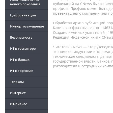
публикаций на CNews было с име
нового поколения
профиль. Профиль может быть до
презентацией о компании или про
Цифровизация
Обработан архив публикаций порт
Импортозамещение
Ключевых фраз выявлено - 146314
Создано именных указателей - 19
Редакция Индексной книги CNews
Безопасность
Читатели CNews — это руководит
ИТ в госсекторе
экономики: индустрии информаци
технические специалисты депар
ИТ в банках
государственной власти, банков,
руководители и сотрудники комп
ИТ в торговле
Телеком
Интернет
ИТ-бизнес