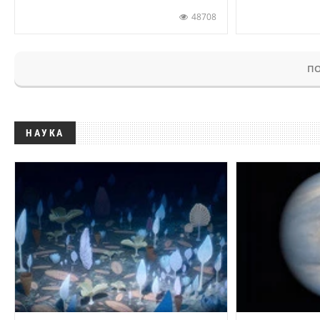
48708
ПО
НАУКА