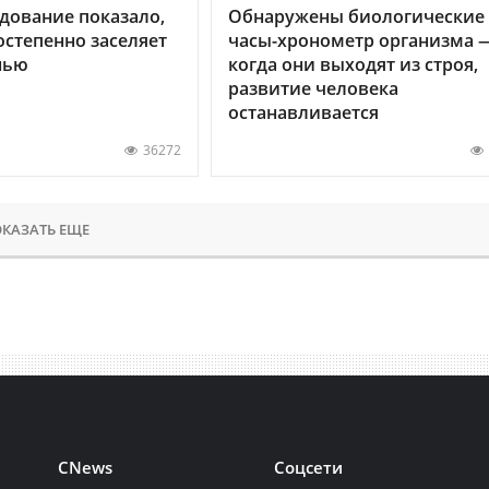
дование показало,
Обнаружены биологические
остепенно заселяет
часы-хронометр организма 
нью
когда они выходят из строя,
развитие человека
останавливается
36272
КАЗАТЬ ЕЩЕ
CNews
Соцсети