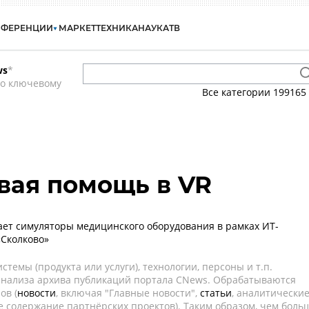
НФЕРЕНЦИИ
МАРКЕТ
ТЕХНИКА
НАУКА
ТВ
ws
*
по ключевому
Все категории
199165
вая помощь в VR
ет симуляторы медицинского оборудования в рамках ИТ-
«Сколково»
темы (продукта или услуги), технологии, персоны и т.п.
 анализа архива публикаций портала CNews. Обрабатываются
ов (
новости
, включая "Главные новости",
статьи
, аналитически
е содержание партнёрских проектов). Таким образом, чем боль