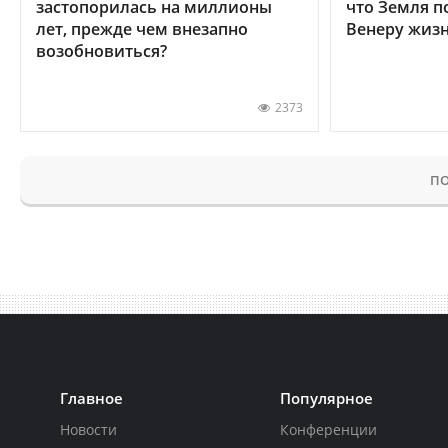
застопорилась на миллионы
что Земля п
лет, прежде чем внезапно
Венеру жиз
возобновиться?
2373
ПО
Главное
Популярное
Новости
Конференции