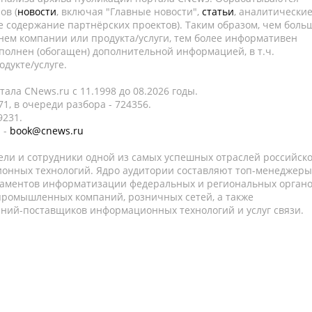
ов (
новости
, включая "Главные новости",
статьи
, аналитически
е содержание партнёрских проектов). Таким образом, чем боль
нем компании или продукта/услуги, тем более информативен
полнен (обогащен) дополнительной информацией, в т.ч.
дукте/услуге.
ала CNews.ru c 11.1998 до 08.2026 годы.
1, в очереди разбора - 724356.
9231.
 -
book@cnews.ru
ели и сотрудники одной из самых успешных отраслей российск
онных технологий. Ядро аудитории составляют топ-менеджеры
таментов информатизации федеральных и региональных орган
 промышленных компаний, розничных сетей, а также
аний-поставщиков информационных технологий и услуг связи.