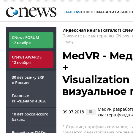
ГЛАВНАЯ
НОВОСТИ
АНАЛИТИКА
КО
Индексная книга (каталог) CNe
Получите все материалы CNews 
CNews FORUM
слову
12 ноября
MedVR - Mе
CNews AWARDS
12 ноября
+
Visualization
30 лет рынку ERP
в России
визуальное 
Главные
ИТ-сценарии
2026
MedVR разработа
09.07.2018
10 лет российского
кластера фонда 
бэкапа
* Страница-профиль компании, сис
создается редактором на основе
Российские ПАКи