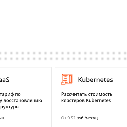
aaS
Kubernetes
тариф по
Рассчитать стоимость
у восстановлению
кластеров Kubernetes
труктуры
яц
От 0.52 руб./месяц