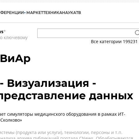
НФЕРЕНЦИИ
МАРКЕТ
ТЕХНИКА
НАУКА
ТВ
ws
*
по ключевому
Все категории
199231
дВиАр
 - Визуализация -
представление данных
ет симуляторы медицинского оборудования в рамках ИТ-
«Сколково»
темы (продукта или услуги), технологии, персоны и т.п.
 анализа архива публикаций портала CNews. Обрабатываются