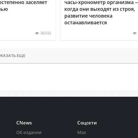
остепенно заселяет
часы-хронометр организма 
нью
когда они выходят из строя,
развитие человека
останавливается
36332
КАЗАТЬ ЕЩЕ
CNews
Соцсети
Об издании
Max