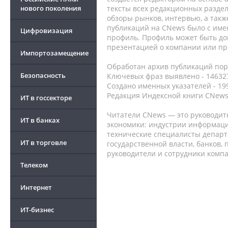
нового поколения
тексты всех редакционных раздел
обзоры рынков, интервью, а такж
публикаций на CNews было с име
Цифровизация
профиль. Профиль может быть до
презентацией о компании или про
Импортозамещение
Обработан архив публикаций порт
Безопасность
Ключевых фраз выявлено - 146327
Создано именных указателей - 19
Редакция Индексной книги CNews
ИТ в госсекторе
Читатели CNews — это руководит
ИТ в банках
экономики: индустрии информаци
технические специалисты депар
ИТ в торговле
государственной власти, банков,
руководители и сотрудники комп
Телеком
Интернет
ИТ-бизнес