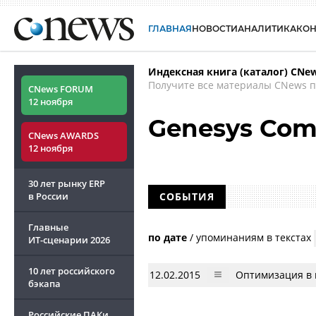
ГЛАВНАЯ
НОВОСТИ
АНАЛИТИКА
КО
Индексная книга (каталог) CNe
Получите все материалы CNews п
CNews FORUM
12 ноября
Genesys Com
CNews AWARDS
12 ноября
30 лет рынку ERP
в России
СОБЫТИЯ
Главные
по дате
/
упоминаниям в текстах
ИТ-сценарии
2026
10 лет российского
12.02.2015
Оптимизация в 
бэкапа
Российские ПАКи