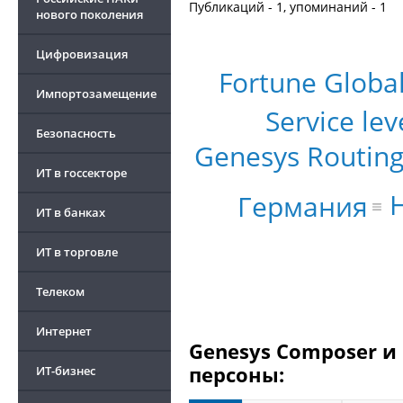
Публикаций - 1, упоминаний - 1
нового поколения
Цифровизация
Fortune Globa
Импортозамещение
Service lev
Безопасность
Genesys Routin
ИТ в госсекторе
Германия
ИТ в банках
ИТ в торговле
Телеком
Интернет
Genesys Composer и
персоны:
ИТ-бизнес