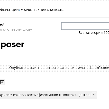
НФЕРЕНЦИИ
МАРКЕТ
ТЕХНИКА
НАУКА
ТВ
ws
*
о ключевому слову
Все категории
19
poser
Опубликовать/исправить описание системы —
book@cnew
кризис: как повысить эффективность контакт-центра
1