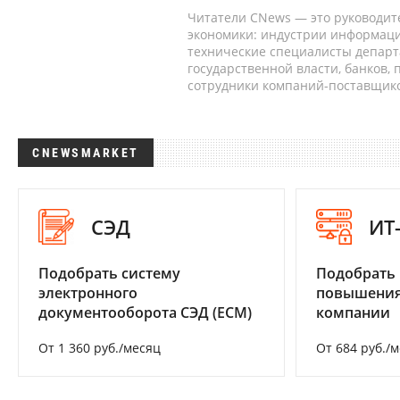
Читатели CNews — это руководит
экономики: индустрии информаци
технические специалисты депар
государственной власти, банков,
сотрудники компаний-поставщико
CNEWSMARKET
СЭД
ИТ
Подобрать систему
Подобрать
электронного
повышения
документооборота СЭД (ECM)
компании
От 1 360 руб./месяц
От 684 руб./