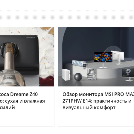
оса Dreame Z40
Обзор монитора MSI PRO MA
o: сухая и влажная
271PHW E14: практичность и
усилий
визуальный комфорт