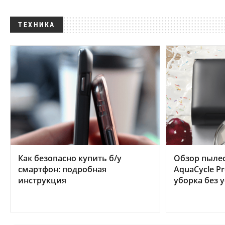
ТЕХНИКА
Как безопасно купить б/у
Обзор пылес
смартфон: подробная
AquaCycle Pr
инструкция
уборка без 