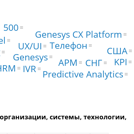
l 500
Genesys CX Platform
el
Телефон
UX/UI
США
g
Genesys
KPI
АРМ
СНГ
HRM
IVR
Predictive Analytics
 организации, системы, технологии,