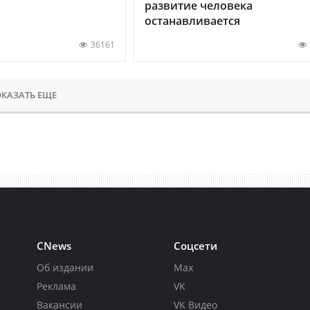
развитие человека
останавливается
36161
КАЗАТЬ ЕЩЕ
CNews
Соцсети
Об издании
Max
Реклама
VK
Вакансии
VK Видео