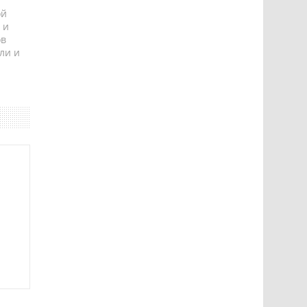
ой
 и
ов
ли и