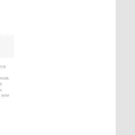
тся
ков,
а
ь
 или