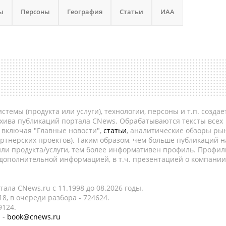
ы
Персоны
География
Статьи
ИАА
темы (продукта или услуги), технологии, персоны и т.п. создае
рхива публикаций портала CNews. Обрабатываются тексты всех
, включая "Главные новости",
статьи
, аналитические обзоры рын
ртнёрских проектов). Таким образом, чем больше публикаций н
ли продукта/услуги, тем более информативен профиль. Профил
 дополнительной информацией, в т.ч. презентацией о компании
ала CNews.ru c 11.1998 до 08.2026 годы.
8, в очереди разбора - 724624.
9124.
 -
book@cnews.ru