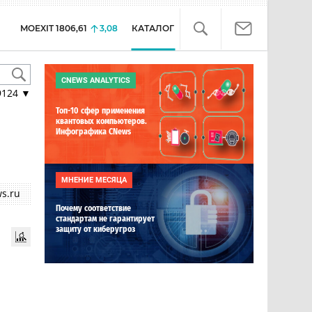
MOEXIT
1806,61
3,08
КАТАЛОГ
CNEWS ANALYTICS
9124
▼
Топ-10 сфер применения
квантовых компьютеров.
Инфографика CNews
МНЕНИЕ МЕСЯЦА
s.ru
Почему соответствие
стандартам не гарантирует
защиту от киберугроз