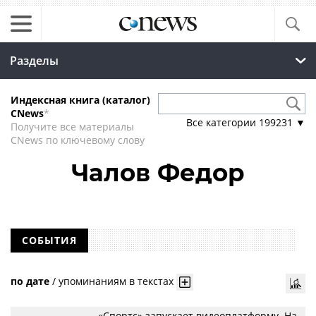
Разделы
Индексная книга (каталог)
CNews
*
Все категории
199231
▼
Получите все материалы
CNews по ключевому слову
Чалов Федор
СОБЫТИЯ
по дате
/
упоминаниям в текстах
«Спортс» запускает видеоплатформу. На